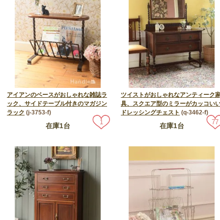
アイアンのベースがおしゃれな雑誌ラ
ツイストがおしゃれなアンティーク
ック、サイドテーブル付きのマガジン
具、スクエア型のミラーがカッコい
ラック
(j-3753-f)
ドレッシングチェスト
(q-3462-f)
1
77
在庫1台
在庫1台