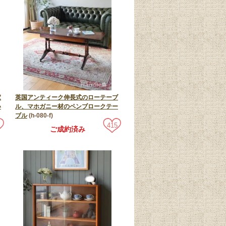
家
英国アンティーク伸長式のローテーブ
い
ル、マホガニー材のペンブロークテー
ブル
(h-080-f)
415
ご成約済み