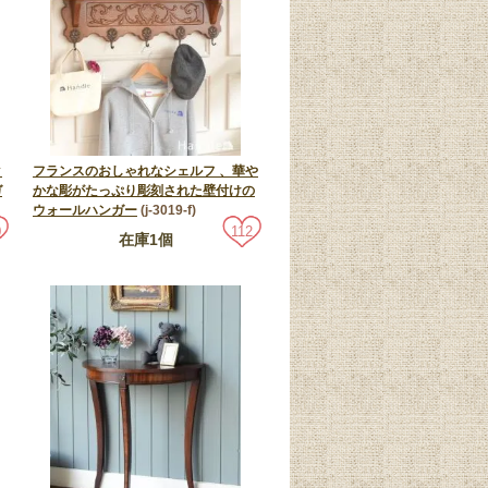
ク
フランスのおしゃれなシェルフ 、華や
ガ
かな彫がたっぷり彫刻された壁付けの
ウォールハンガー
(j-3019-f)
0
112
在庫1個