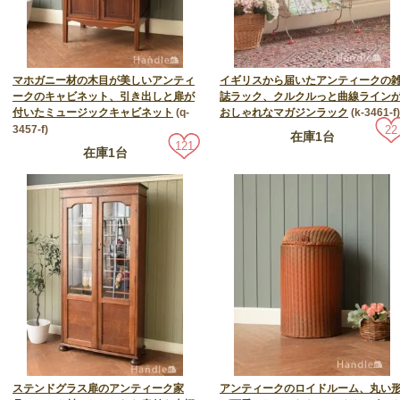
マホガニー材の木目が美しいアンティ
イギリスから届いたアンティークの
ークのキャビネット、引き出しと扉が
誌ラック、クルクルっと曲線ライン
付いたミュージックキャビネット
(q-
おしゃれなマガジンラック
(k-3461-f)
3457-f)
22
在庫1台
121
在庫1台
ステンドグラス扉のアンティーク家
アンティークのロイドルーム、丸い