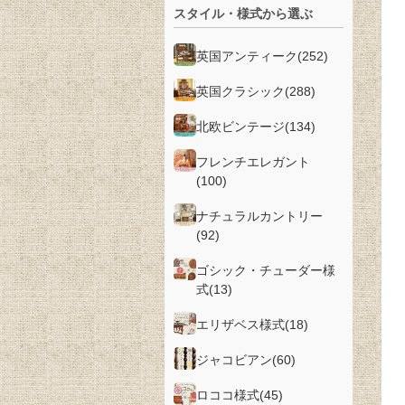
スタイル・様式から選ぶ
英国アンティーク
(252)
英国クラシック
(288)
北欧ビンテージ
(134)
フレンチエレガント
(100)
ナチュラルカントリー
(92)
ゴシック・チューダー様
式
(13)
エリザベス様式
(18)
ジャコビアン
(60)
ロココ様式
(45)