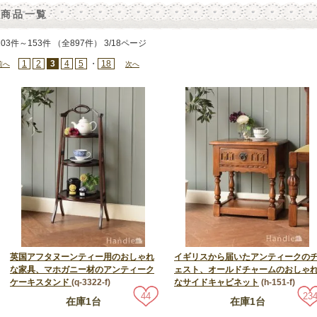
商品一覧
103件～153件 （全897件） 3/18ページ
1
2
3
4
5
・
18
前へ
次へ
英国アフタヌーンティー用のおしゃれ
イギリスから届いたアンティークの
な家具、マホガニー材のアンティーク
ェスト、オールドチャームのおしゃ
ケーキスタンド
(q-3322-f)
なサイドキャビネット
(h-151-f)
44
23
在庫1台
在庫1台