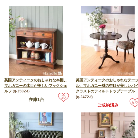
英国アンティークのおしゃれな本棚、
英国アンティークのおしゃれなテー
マホガニーの木目が美しいブックシェ
ル、マホガニー材の杢目が美しいパ
ルフ
(q-3502-f)
クラストのティルトトップテーブル
(q-2472-f)
28
在庫1台
57
ご成約済み