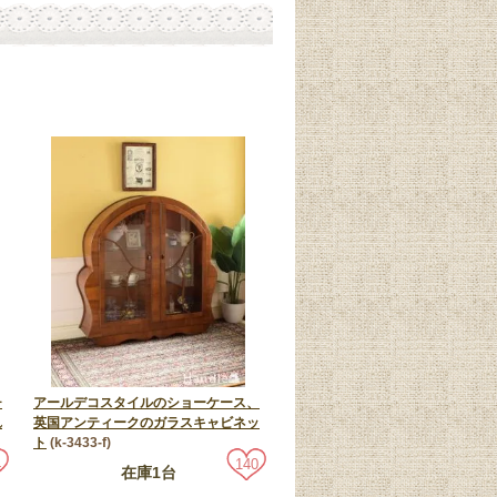
チ
アールデコスタイルのショーケース、
れ
英国アンティークのガラスキャビネッ
ト
(k-3433-f)
4
140
在庫1台