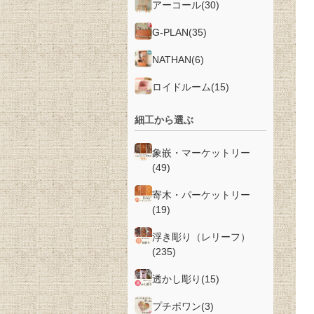
アーコール
(30)
G-PLAN
(35)
NATHAN
(6)
ロイドルーム
(15)
細工から選ぶ
象嵌・マーケットリー
(49)
寄木・パーケットリー
(19)
浮き彫り（レリーフ）
(235)
透かし彫り
(15)
プチポワン
(3)