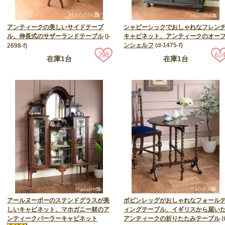
アンティークの美しいサイドテーブ
シャビーシックでおしゃれなフレン
ル、伸長式のサザーランドテーブル
(j-
キャビネット、アンティークのオー
ンシェルフ
(d-1475-f)
2698-f)
298
62
在庫1台
在庫1台
アールヌーボーのステンドグラスが美
ボビンレッグがおしゃれなフォール
しいキャビネット、マホガニー材のア
ィングテーブル、イギリスから届い
ンティークパーラーキャビネット
アンティークの折りたたみテーブル
(