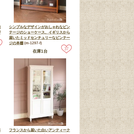
雑
シンプルなデザインがおしゃれなビン
が
テージのショーケース、イギリスから
届いたミッドセンチュリーなビンテー
ジの本棚
(m-1297-f)
37
在庫1台
形
フランスから届いた白いアンティーク