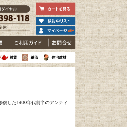
雑貨
絨毯
住宅建材
復した1900年代前半のアンティ