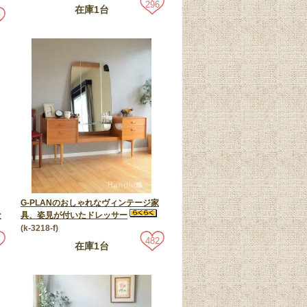
296
在庫1台
2
G-PLANのおしゃれなヴィンテージ家
な
具、姿見が付いたドレッサー
(k-3218-f)
482
在庫1台