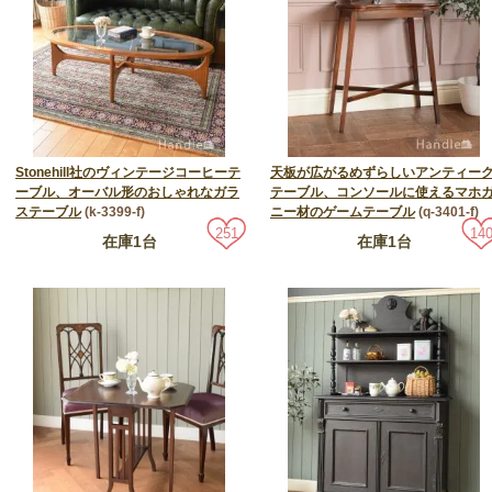
Stonehill社のヴィンテージコーヒーテ
天板が広がるめずらしいアンティー
ーブル、オーバル形のおしゃれなガラ
テーブル、コンソールに使えるマホ
ステーブル
(k-3399-f)
ニー材のゲームテーブル
(q-3401-f)
251
14
在庫1台
在庫1台