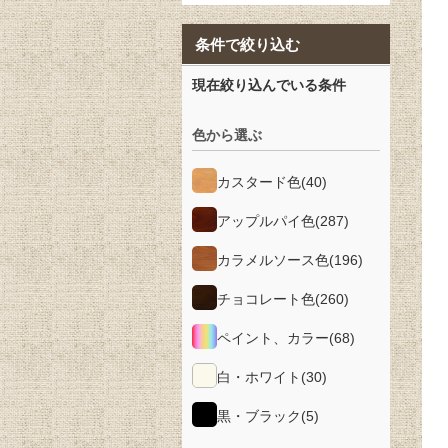
条件で絞り込む
現在絞り込んでいる条件
色から選ぶ
カスタード色
(40)
アップルパイ色
(287)
カラメルソース色
(196)
チョコレート色
(260)
ペイント、カラー
(68)
白・ホワイト
(30)
黒・ブラック
(5)