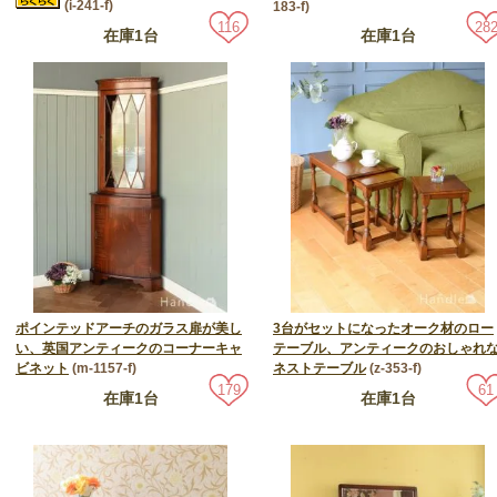
(i-241-f)
183-f)
116
28
在庫1台
在庫1台
ポインテッドアーチのガラス扉が美し
3台がセットになったオーク材のロー
い、英国アンティークのコーナーキャ
テーブル、アンティークのおしゃれ
ビネット
(m-1157-f)
ネストテーブル
(z-353-f)
179
61
在庫1台
在庫1台