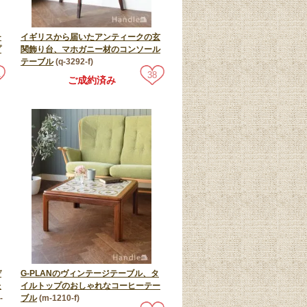
チ
イギリスから届いたアンティークの玄
プ
関飾り台、マホガニー材のコンソール
テーブル
(q-3292-f)
4
38
ご成約済み
デ
G-PLANのヴィンテージテーブル、タ
た
イルトップのおしゃれなコーヒーテー
i-
ブル
(m-1210-f)