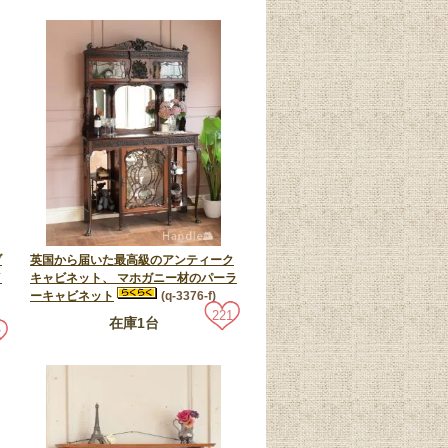
ブ
英国から届いた最高級のアンティーク
イ
キャビネット、 マホガニー材のパーラ
ーキャビネット
(q-3376-f)
221
在庫1台
2