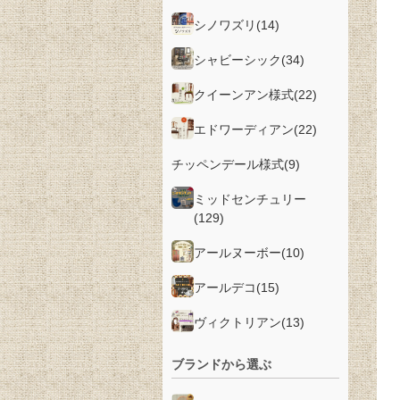
シノワズリ
(14)
シャビーシック
(34)
クイーンアン様式
(22)
エドワーディアン
(22)
チッペンデール様式
(9)
ミッドセンチュリー
(129)
アールヌーボー
(10)
アールデコ
(15)
ヴィクトリアン
(13)
ブランドから選ぶ