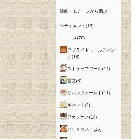
装飾・モチーフから選ぶ
ペディメント
(16)
コーニス
(70)
アプライドモールディン
グ
(19)
ストラップワーク
(14)
雷文
(3)
リネンフォールド
(11)
ルネット
(3)
アカンサス
(14)
パイクラスト
(25)