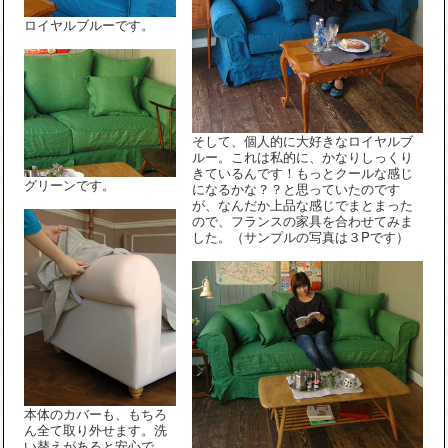
ロイヤルブルーです。
そして、個人的に大好きなロイヤルブ
ルー。これは私的に、かなりしっくり
きているんです！もっとクールな感じ
グリーンです。
になるかな？？と思っていたのです
が、なんだか上品な感じでまとまった
ので、フランスの家具を合わせてみま
した。（サンプルの写真は３Pです）
本体のカバーも、もちろ
ん全て取り外せます。洗
い替えがあると安心で