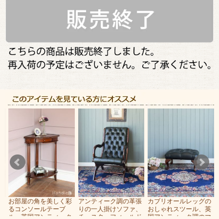
の
お部屋の角を美しく彩
アンティーク調の革張
カブリオールレッグの
ェ
るコンソールテーブ
りの一人掛けソファ、
おしゃれスツール、英
薄
ル、英国アンティーク
チェスターフィールド
国アンティーク調のマ