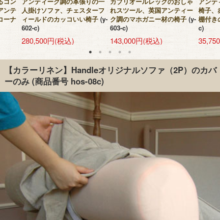
るコン
アンティーク調の革張りの一
カブリオールレッグのおしゃ
アンテ
アンテ
人掛けソファ、チェスターフ
れスツール、英国アンティー
椅子、
コーナ
ィールドのカッコいい椅子
(y-
ク調のマホガニー材の椅子
(y-
棚付き
602-c)
603-c)
c)
280,500円(税込)
143,000円(税込)
35,7
【カラーリネン】Handleオリジナルソファ（2P）のカバ
ーのみ
(商品番号 hos-08c)