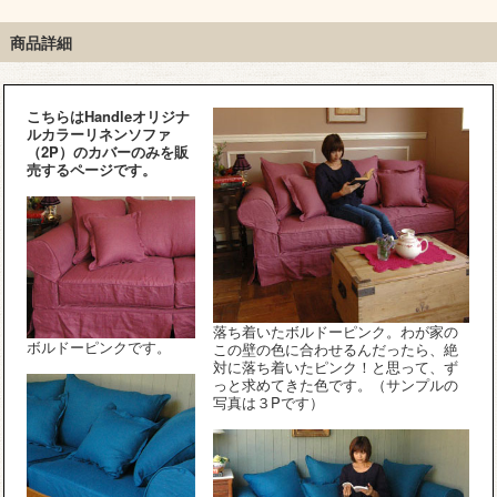
調のおしゃれなコーナ
のカッコいい椅子
ホガニー材の椅子
ーテーブル
商品詳細
こちらはHandleオリジナ
ルカラーリネンソファ
（2P）のカバーのみを販
売するページです。
落ち着いたボルドーピンク。わが家の
ボルドーピンクです。
この壁の色に合わせるんだったら、絶
対に落ち着いたピンク！と思って、ず
っと求めてきた色です。（サンプルの
写真は３Pです）