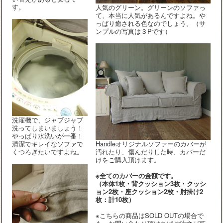
す。
人気のグリーン。グリーンのソファっ
て、本当に人気があるんですよね。や
っぱり癒される色なのでしょう。（サ
ンプルの写真は３Pです）
洗濯機で、ジャブジャブ
洗ってしまいましょう！
やっぱり水洗いが一番！
清潔でキレイなソファで
Handleオリジナルソファーのカバーが
くつろぎたいですよね。
汚れたり、傷んだりした時、カバーだ
けをご購入頂けます。
※全てのカバーの金額です。
（本体1枚・背クッション3枚・クッシ
ョン2枚・座クッション2枚・肘掛け2
枚：計10枚）
※こちらの商品はSOLD OUTの場合で