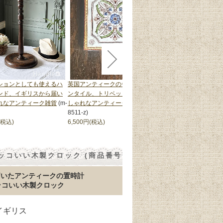
ションとしても使えるハ
英国アンティークのヴィクトリア
英国アンティークのス
ンド、イギリスから届い
ンタイル、トリベットに使えるお
石炭入れ、とってもお
れなアンティーク雑貨
(m-
しゃれなアンティークタイル
(m-
ールスカットル
(m-10
8511-z)
105,000円(税込)
(税込)
6,500円(税込)
ッコいい木製クロック (商品番号
届いたアンティークの置時計
カッコいい木製クロック
 イギリス