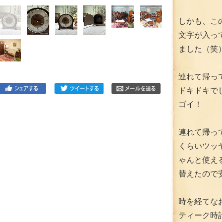
しかも、この
文字が入っ
ました（笑
連れて帰っ
ドキドキで
ゴイ！
連れて帰っ
くらいツッ
ゃんと使え
替えたので
時を経てな
ティーク時