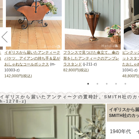
き
イギリスから届いたアンティーク
フランスで見つけた傘立て、傘の
ピンクッ
コ
バケツ、アイアンの持ち手＆足が
形をしたアンティークのアンブレ
ットスタ
おしゃれなコールボックス
(m-
ラスタンド
(j-211-z)
たおしゃ
10303-z)
82,800円(税込)
10341-z)
142,000円(税込)
48,800円
イギリスから届いたアンティークの置時計、SMITH社のカ
h-1278-z)
イギリスから
SMITH社の
1940年代