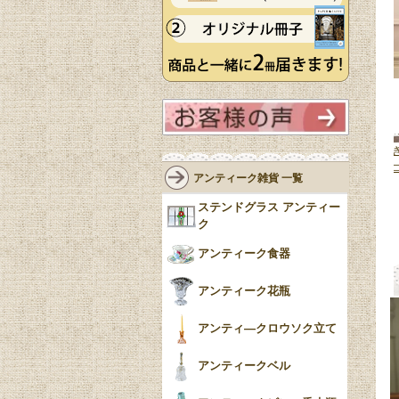
ても使えるハ
英国アンティークのヴィクトリア
英国アンティークのスコップ付
リスから届い
ンタイル、トリベットに使えるお
石炭入れ、とってもおしゃれな
アンティーク雑貨 一覧
ィーク雑貨
(m-
しゃれなアンティークタイル
(m-
ールスカットル
(m-10304-z)
8511-z)
105,000円(税込)
ステンドグラス アンティー
6,500円(税込)
ク
アンティーク食器
アンティーク花瓶
アンティ―クロウソク立て
アンティークベル