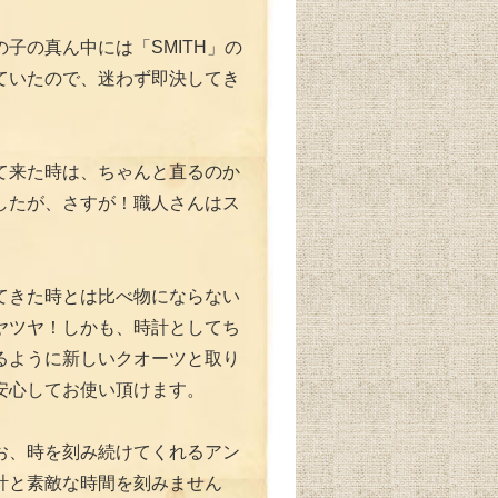
子の真ん中には「SMITH」の
ていたので、迷わず即決してき
）
て来た時は、ちゃんと直るのか
したが、さすが！職人さんはス
てきた時とは比べ物にならない
ヤツヤ！しかも、時計としてち
るように新しいクオーツと取り
安心してお使い頂けます。
お、時を刻み続けてくれるアン
計と素敵な時間を刻みません