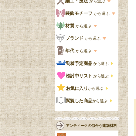
細工・技法
から選ぶ
デスクおしゃれ
寝室
英国クラシック
カスタード色
細工・技法の一覧
装飾モチーフ
から選ぶ
食器棚おしゃれ
書斎
北欧ビンテージ
アップルパイ色
象嵌・マーケットリー
模様の一覧
材質
から選ぶ
木製ワゴン
和室
フレンチエレガント
カラメルソース色
寄木・パーケットリー
ペディメント
材質の一覧
ブランド
から選ぶ
テーブルおしゃれ
玄関・ガーデン
ナチュラルカントリー
チョコレート色
浮き彫り（レリーフ）
コーニス
オーク材
ブランド一覧
年代
から選ぶ
おしゃれな椅子・チ
様式一覧
オリーブ色
透かし彫り
アプライドモールディン
マホガニー
ェア
Handleオリジナル
年代別の一覧
到着予定商品
から選ぶ
グ
ゴシック・チューダー様
ペイント、カラー
プチポワン
ウォールナット材
洋服タンス
ウィリアムモリス
アンティーク
式
検討中リスト
から選ぶ
ストラップワーク
赤
バーボラ細工
チーク材
アーコール
ビンテージ
チェストおしゃれ
エリザベス様式
お気に入り
雷文
から選ぶ
青
パイン材
G-PLAN
アンティーク調
ジャコビアン
クローゼット
ビーディング
閲覧した商品
から選ぶ
緑
エルム材
NATHAN
ロココ様式
リネンフォールド
鏡台
白・ホワイト
ローズウッド材
ロイドルーム
シノワズリ
ルネット
花台
アンティークの似合う建築材料
クリア・透明
サテンウッド材
コントワールドファミー
シャビーシック
アカンサス