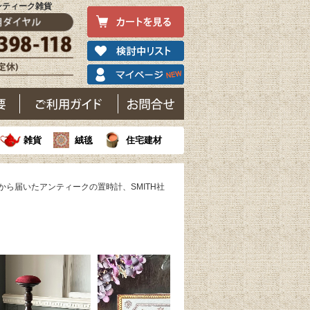
アンティーク雑貨
雑貨
絨毯
住宅建材
スから届いたアンティークの置時計、SMITH社