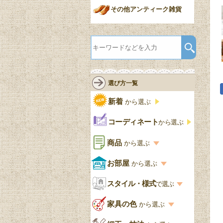
その他アンティーク雑貨
選び方一覧
新着
から選ぶ
コーディネート
から選ぶ
商品
から選ぶ
商品一覧を見る
お部屋
から選ぶ
お部屋から選ぶ一覧
スタイル・様式
収納家具
で選ぶ
リビング
スタイル一覧
家具の色
から選ぶ
書棚
キッチン・ダイニング
英国アンティーク
家具の色一覧