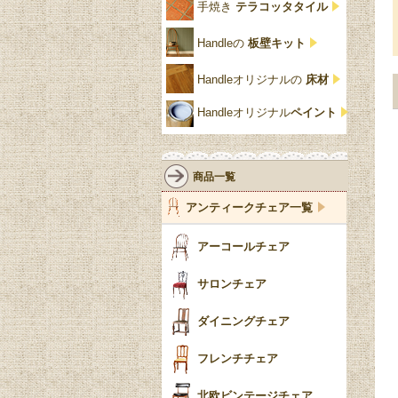
ユ
手焼き
テラコッタタイル
仏壇おしゃれ
黒・ブラック
ビーチ材
クイーンアン様式
パイクラスト
ジェニファーテイラー
Handleの
板壁キット
靴箱収納
トーラ材
エドワーディアン
アーチ
チェスターフィールド
Handleオリジナルの
床材
スリッパ収納
チッペンデール様式
ハスク
リリパットレーン
Handleオリジナル
ペイント
おしゃれな傘立て
ミッドセンチュリー
脚のモチーフ一覧
アングルポイズ
壁掛け家具
アールヌーボー
ターニングレッグ
ウォーカー＆ホール
商品一覧
パーテーション・間
アールデコ
バルボスレッグ
アンティークチェア一覧
仕切り
ヴィクトリアン
ボビンターニング
ガーデンファニチャ
アーコールチェア
ー
ツイスト
サロンチェア
食器おしゃれ
テーパードレッグ
ダイニングチェア
おしゃれラグ
フレンチカブリオール
フレンチチェア
ごみ箱
カブリオールレッグ
北欧ビンテージチェア