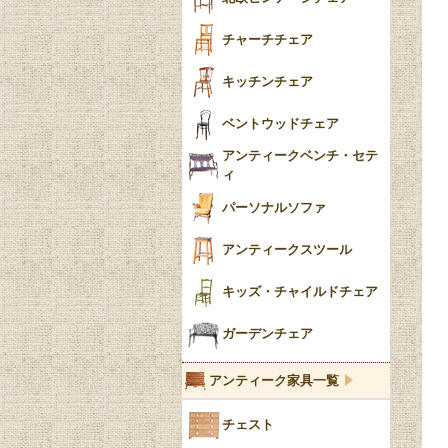
収納箱
パッドフット
チャーチチェア
クロウ＆ボール
クッション
キッチンチェア
ブラケットフィート
おしゃれなカーテン
ベントウッドチェア
バンフット
マルチクロス・カバ
アンティークベンチ・セテ
ー
ィ
トライポッド
ミラー
パーソナルソファ
バラスター
花瓶おしゃれ
アンティークスツール
陶磁器の模様一覧
陶器の人形
キッズ・チャイルドチェア
イマリ（IMARI）
ブルー＆ホワイト
キャンドルホルダー
ガーデンチェア
ブルーウィローパターン
アンティーク家具一覧
フローブルー（Flow
チェスト
Blue）