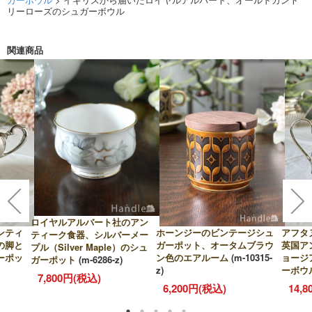
リーローズのシュガーボウル
関連商品
ロイヤルアルバート社のアン
ンティ
ホーンジーのビンテージシュ
アフタ
ティーク食器、シルバーメー
の脚と
ガーポット、オータムブラウ
英国ア
プル（Silver Maple）のシュ
ーポッ
ン色のエアルーム
(m-10315-
ョージ
ガーポット
(m-6286-z)
z)
ーボウ
7,800円(税込)
6,200円(税込)
14,