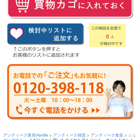
0
アンティーク家具Handle
>
アンティーク雑貨
>
アンティーク食器
>
シュ
ガーボウル
> イギリスから届いたロイヤルアルバート、オールドカント