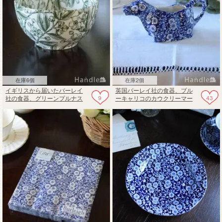
在庫6個
在庫2個
イギリスから届いたバーレイ
英国バーレイ社の食器、ブル
9
43
社の食器、グリーンプルナス
ーキャリコのカウクリーマー
（Green Prunus）のシュガー
ボウル L