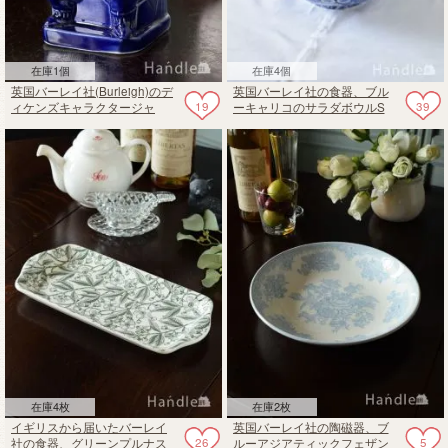
在庫1個
在庫4個
英国バーレイ社(Burleigh)のデ
英国バーレイ社の食器、ブル
19
39
ィケンズキャラクタージャ
ーキャリコのサラダボウルS
グ、Mr Pickwickのトビージャ
16cm
グ（フローブルー）
在庫4枚
在庫2枚
イギリスから届いたバーレイ
英国バーレイ社の陶磁器、ブ
26
5
社の食器、グリーンプルナス
ルーアジアティックフェザン