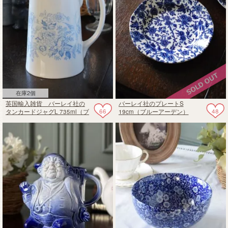
在庫2個
英国輸入雑貨 バーレイ社の
バーレイ社のプレートS
66
48
タンカードジャグL 735ml（ブ
19cm（ブルーアーデン）
ルーアジアティックフェザン
ツ）