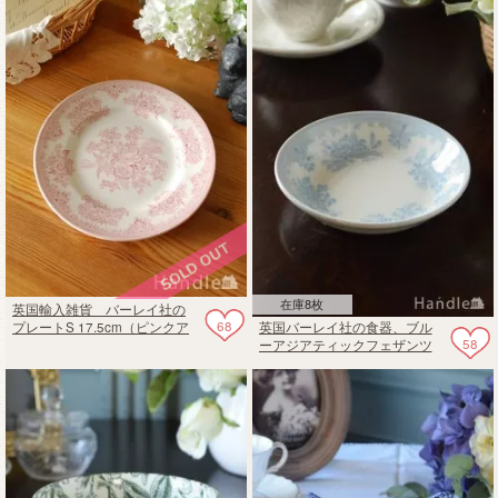
在庫8枚
英国輸入雑貨 バーレイ社の
68
英国バーレイ社の食器、ブル
プレートS 17.5cm（ピンクア
58
ーアジアティックフェザンツ
ジアティックフェザンツ）
のフルーツプレート