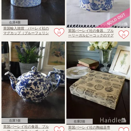
在庫4個
英国輸入雑貨 バーレイ社の
英国バーレイ社の食器、ブル
39
マグカップ（ブルーフェリシ
26
ーリーガルピーコックのマグ
ティ）
カップ（ブルー）
在庫1個
在庫2個
英国バーレイ社の食器、ブル
英国バーレイ社の陶磁器専
83
ーアーデンのティーポットＳ