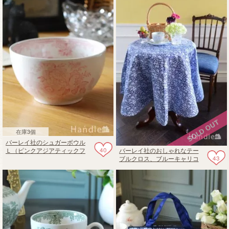
在庫3個
バーレイ社のシュガーボウル
40
バーレイ社のおしゃれなテー
Ｌ（ピンクアジアティックフ
43
ブルクロス、ブルーキャリコ
ェザンツ）
の丸い形のクロス（132cm）