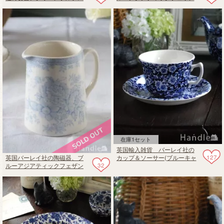
（Green Prunus）のサンドイ
ツのパスタプレート
ッチトレイ
在庫1セット
英国輸入雑貨 バーレイ社の
127
英国バーレイ社の陶磁器、ブ
カップ＆ソーサー(ブルーキャ
32
ルーアジアティックフェザン
リコ)
ツのタンカードジャグS 190ml