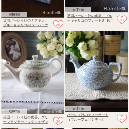
在庫4個
在庫5個
英国バーレイ社の食器、ブル
63
英国バーレイ社のナプキン、
ーキャリコのプレートS 19cm
25
ブルーキャリコのペーパーナ
プキン（スクエアタイプ）
在庫1個
在庫2個
バーレイ社のティーポット
英国バーレイ社の食器、グリ
45
（ブルーフェリシティ）
30
ーンアジアティックフェザン
ツのティーポットL 1.1L