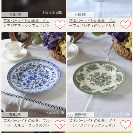
在庫4個
在庫5個
英国バーレイ社の食器、ピン
英国バーレイ社の食器、ブル
4
29
クアジアティックフェザンツ
ーフェリシティのサンドリガ
のカウクリーマー
ムマグ 350ml
在庫5枚
在庫6枚
英国バーレイ社の食器、ブル
英国バーレイ社の食器、グリ
18
30
ーリーガルピーコックのプレ
ーンアジアティックフェザン
ート25.5cm（ブルー）
ツのプレートS 17.5cm