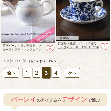
在庫5セット
英国輸入雑貨 バーレイ社の
英国バーレイ社の陶磁器、ブ
112
カップ＆ソーサー220ml（ブル
33
ルーアジアティックフェザン
ーアーデン）
ツのティーポットL 1.1L
101件～150件 （全167件） 3/4ページ
1
2
4
3
前へ
次へ
バーレイ
デザイン
のアイテムを
で選ぶ