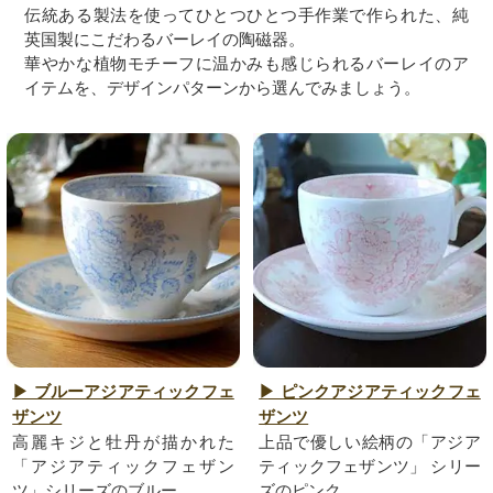
伝統ある製法を使ってひとつひとつ手作業で作られた、純
英国製にこだわるバーレイの陶磁器。
華やかな植物モチーフに温かみも感じられるバーレイのア
イテムを、デザインパターンから選んでみましょう。
▶ ブルーアジアティックフェ
▶ ピンクアジアティックフェ
ザンツ
ザンツ
高麗キジと牡丹が描かれた
上品で優しい絵柄の「アジア
「アジアティックフェザン
ティックフェザンツ」 シリー
ツ」シリーズのブルー。
ズのピンク。