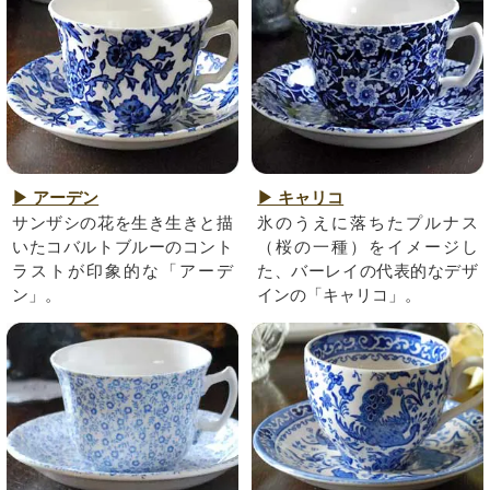
▶ アーデン
▶ キャリコ
サンザシの花を生き生きと描
氷のうえに落ちたプルナス
いたコバルトブルーのコント
（桜の一種）をイメージし
ラストが印象的な「アーデ
た、バーレイの代表的なデザ
ン」。
インの「キャリコ」。