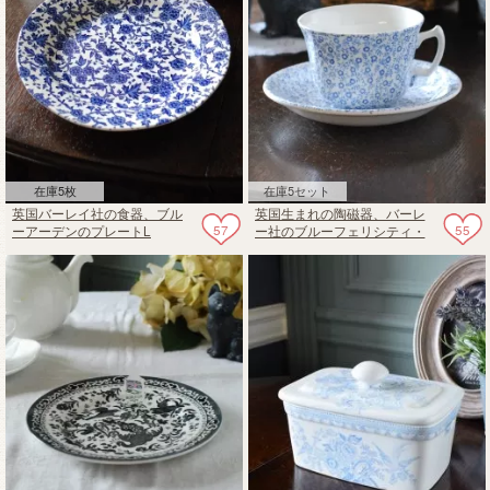
在庫5枚
在庫5セット
英国バーレイ社の食器、ブル
英国生まれの陶磁器、バーレ
57
55
ーアーデンのプレートL
ー社のブルーフェリシティ・
26.5cm
カップ＆ソーサー