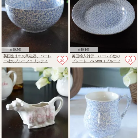
在庫2個
在庫1個
英国生まれの陶磁器、バーレ
英国輸入雑貨 バーレイ社の
30
23
ー社のブルーフェリシティ
プレートL 26.5cm（ブルーフ
（サラダボウルＳ）
ェリシティ）