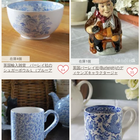
在庫4個
在庫1個
英国輸入雑貨 バーレイ社の
英国バーレイ社(Burleigh)のデ
64
シュガーボウルＬ（ブルーア
35
ィケンズキャラクタージャ
ジアティックフェザンツ）
グ、Sam Wellerのトビージャ
グ