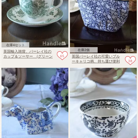
在庫4セット
在庫2個
英国輸入雑貨、バーレイ社の
65
英国バーレイ社の可愛いブル
カップ＆ソーサー (グリーン
38
ーキャリコ柄、持ち運び便利
アジアティックフェザンツ)
な保冷ランチバッグ