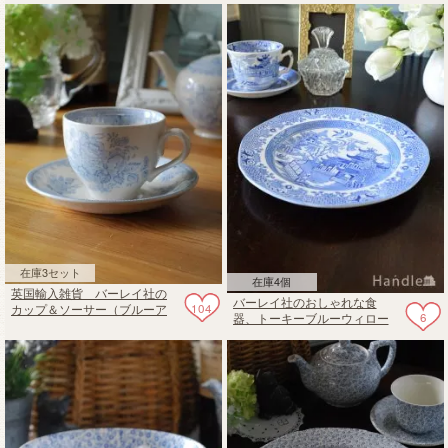
S 19cm
在庫3セット
在庫4個
英国輸入雑貨 バーレイ社の
バーレイ社のおしゃれな食
104
カップ＆ソーサー（ブルーア
6
器、トーキーブルーウィロー
ジアティックフェザンツ）
パターンのプレートS 19cm