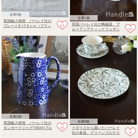
在庫5枚
在庫1個
英国輸入雑貨 バーレイ社の
英国バーレイ社の陶磁器、ブ
22
プレートS 17.5ｃｍ（ブラッ
42
ルーアジアティックフェザン
クリーガルピーコック）
ツのふた付きバターボック
ス
在庫2個
在庫6枚
英国輸入雑貨 バーレイ社の
55
イギリスから届いたバーレイ
タンカードジャグ735ml(ブル
6
社の食器、グリーンプルナス
ーキャリコ)
（Green Prunus）のプレート