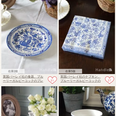
在庫2枚
在庫5個
英国バーレイ社の食器、ブル
英国バーレイ社のナプキン、
31
37
ーリーガルピーコックのプレ
ブルーリーガルピーコックの
ートS 17.5cm（ブルー）
ペーパーナプキン（スクエア
タイプ）