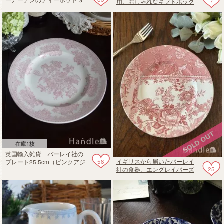
7
用、おしゃれなギフトボック
580ml
ス（L)
在庫1枚
英国輸入雑貨 バーレイ社の
58
イギリスから届いたバーレイ
プレート25.5cm（ピンクアジ
25
社の食器、エングレイバーズ
アティックフェザンツ）
（Engravers）のピンクプレー
ト22cm