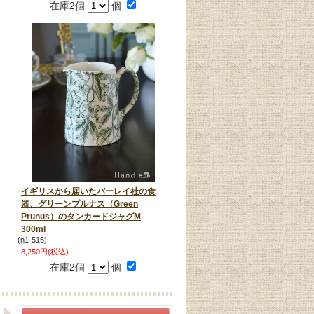
在庫2個
個
イギリスから届いたバーレイ社の食
器、グリーンプルナス（Green
Prunus）のタンカードジャグM
300ml
(n1-516)
8,250円(税込)
在庫2個
個