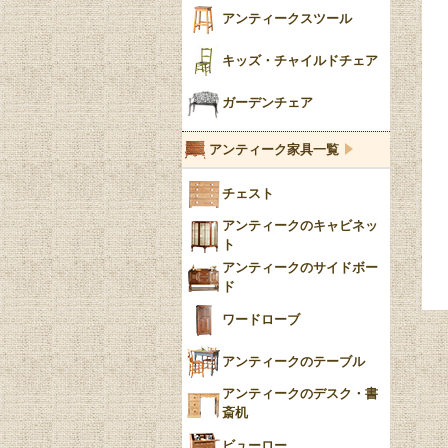
花瓶おしゃれ
アンティークスツール
陶磁器の模様一覧
陶器の人形
キッズ・チャイルドチェア
イマリ（IMARI）
ブルー＆ホワイト
キャンドルホルダー
ガーデンチェア
ブルーウィローパターン
アンティーク家具一覧
フローブルー（Flow
チェスト
Blue）
アンティークのキャビネッ
YUAN
ト
アンティークのサイドボー
チンツ
ド
クリノリン
ワードローブ
アンティークのテーブル
アンティークのデスク・書
斎机
ビューロー