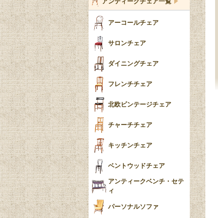
バルボスレッグ
アンティークチェア一覧
仕切り
ヴィクトリアン
ボビンターニング
ガーデンファニチャ
アーコールチェア
ー
ツイスト
サロンチェア
食器おしゃれ
テーパードレッグ
ダイニングチェア
おしゃれラグ
フレンチカブリオール
フレンチチェア
ごみ箱
カブリオールレッグ
北欧ビンテージチェア
収納箱
パッドフット
チャーチチェア
クロウ＆ボール
クッション
キッチンチェア
ブラケットフィート
おしゃれなカーテン
ベントウッドチェア
バンフット
マルチクロス・カバ
アンティークベンチ・セテ
ー
ィ
トライポッド
ミラー
パーソナルソファ
バラスター