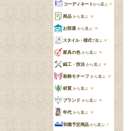
コーディネート
から選ぶ
商品
から選ぶ
商品一覧を見る
お部屋
から選ぶ
お部屋から選ぶ一覧
スタイル・様式
収納家具
で選ぶ
リビング
スタイル一覧
家具の色
から選ぶ
書棚
キッチン・ダイニング
英国アンティーク
家具の色一覧
細工・技法
から選ぶ
デスクおしゃれ
寝室
英国クラシック
カスタード色
細工・技法の一覧
装飾モチーフ
から選ぶ
食器棚おしゃれ
書斎
北欧ビンテージ
アップルパイ色
象嵌・マーケットリー
模様の一覧
材質
から選ぶ
木製ワゴン
和室
フレンチエレガント
カラメルソース色
寄木・パーケットリー
ペディメント
材質の一覧
ブランド
から選ぶ
テーブルおしゃれ
玄関・ガーデン
ナチュラルカントリー
チョコレート色
浮き彫り（レリーフ）
コーニス
オーク材
ブランド一覧
年代
から選ぶ
おしゃれな椅子・チ
様式一覧
オリーブ色
透かし彫り
アプライドモールディン
マホガニー
ェア
Handleオリジナル
年代別の一覧
到着予定商品
から選ぶ
グ
ゴシック・チューダー様