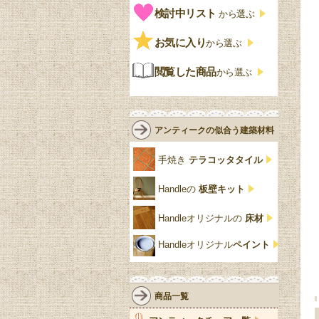
ペイント、カラー
プチポワン
ウォールナット材
洋服タンス
ウィリアムモリス
アンティーク
式
検討中リスト
から選ぶ
ストラップワーク
赤
バーボラ細工
チーク材
アーコール
ビンテージ
チェストおしゃれ
エリザベス様式
お気に入り
雷文
から選ぶ
青
パイン材
G-PLAN
アンティーク調
ジャコビアン
クローゼット
ビーディング
閲覧した商品
から選ぶ
緑
エルム材
NATHAN
ロココ様式
リネンフォールド
鏡台
白・ホワイト
ローズウッド材
ロイドルーム
シノワズリ
ルネット
花台
アンティークの似合う建築材料
クリア・透明
サテンウッド材
コントワールドファミー
シャビーシック
アカンサス
ユ
手焼き
テラコッタタイル
仏壇おしゃれ
黒・ブラック
ビーチ材
クイーンアン様式
パイクラスト
ジェニファーテイラー
Handleの
板壁キット
靴箱収納
トーラ材
エドワーディアン
アーチ
チェスターフィールド
Handleオリジナルの
床材
スリッパ収納
チッペンデール様式
ハスク
リリパットレーン
Handleオリジナル
ペイント
おしゃれな傘立て
ミッドセンチュリー
脚のモチーフ一覧
アングルポイズ
壁掛け家具
アールヌーボー
ターニングレッグ
ウォーカー＆ホール
商品一覧
パーテーション・間
アールデコ