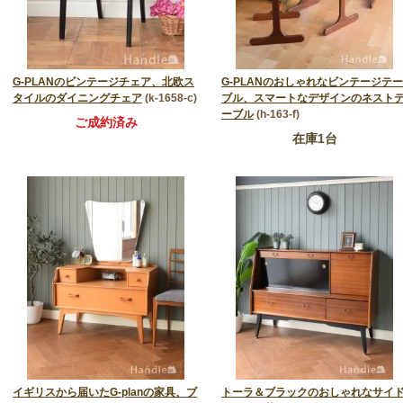
ブランドン
トラー＆ブラック
G-PLANのビンテージチェア、北欧ス
G-PLANのおしゃれなビンテージテー
タイルのダイニングチェア
(k-1658-c)
ブル、スマートなデザインのネスト
ーブル
(h-163-f)
ご成約済み
在庫1台
イギリスから届いたG-planの家具、ブ
トーラ＆ブラックのおしゃれなサイ