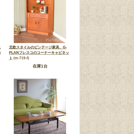
ス
北欧スタイルのビンテージ家具、G-
の
PLANフレスコのコーナーキャビネッ
ト
(m-719-f)
在庫1台