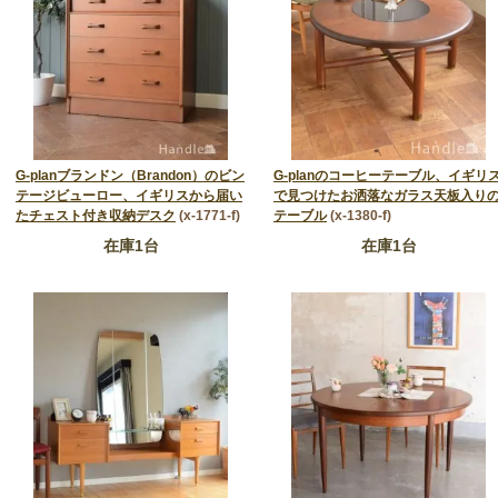
G-planブランドン（Brandon）のビン
G-planのコーヒーテーブル、イギリ
テージビューロー、イギリスから届い
で見つけたお洒落なガラス天板入り
デザイン力
たチェスト付き収納デスク
(x-1771-f)
テーブル
(x-1380-f)
在庫1台
在庫1台