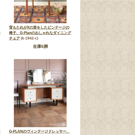
サニーオーク＆チャイニーズ
背もたれがXの形をしたビンテージの
テ
椅子、G-Planのおしゃれなダイニング
ホワイト
チェア
(k-1942-c)
在庫6脚
ド
G-PLANのヴィンテージドレッサー、