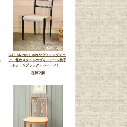
G-PLANのおしゃれなダイニングチェ
ル
ア、北欧スタイルのヴィンテージ椅子
（トラー＆ブラック）
(x-533-c)
在庫2脚