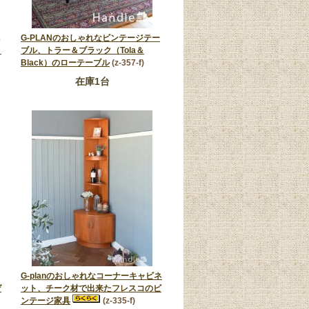
G-PLANのおしゃれなビンテージテー
リ
ブル、トラー＆ブラック（Tola＆
Black）のローテーブル
(z-357-f)
在庫1台
G-planのおしゃれなコーナーキャビネ
ゲ
ット、チーク材で出来たフレスコのビ
ンテージ家具
(z-335-f)