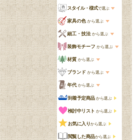
お部屋から選ぶ一覧
スタイル・様式
収納家具
で選ぶ
リビング
スタイル一覧
家具の色
から選ぶ
書棚
キッチン・ダイニング
英国アンティーク
家具の色一覧
細工・技法
から選ぶ
デスクおしゃれ
寝室
英国クラシック
カスタード色
細工・技法の一覧
装飾モチーフ
から選ぶ
食器棚おしゃれ
書斎
北欧ビンテージ
アップルパイ色
象嵌・マーケットリー
模様の一覧
材質
から選ぶ
木製ワゴン
和室
フレンチエレガント
カラメルソース色
寄木・パーケットリー
ペディメント
材質の一覧
ブランド
から選ぶ
テーブルおしゃれ
玄関・ガーデン
ナチュラルカントリー
チョコレート色
浮き彫り（レリーフ）
コーニス
オーク材
ブランド一覧
年代
から選ぶ
おしゃれな椅子・チ
様式一覧
オリーブ色
透かし彫り
アプライドモールディン
マホガニー
ェア
Handleオリジナル
年代別の一覧
到着予定商品
から選ぶ
グ
ゴシック・チューダー様
ペイント、カラー
プチポワン
ウォールナット材
洋服タンス
ウィリアムモリス
アンティーク
式
検討中リスト
から選ぶ
ストラップワーク
赤
バーボラ細工
チーク材
アーコール
ビンテージ
チェストおしゃれ
エリザベス様式
お気に入り
雷文
から選ぶ
青
パイン材
G-PLAN
アンティーク調
ジャコビアン
クローゼット
ビーディング
閲覧した商品
から選ぶ