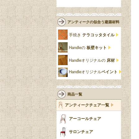
緑
エルム材
NATHAN
ロココ様式
リネンフォールド
鏡台
白・ホワイト
ローズウッド材
ロイドルーム
シノワズリ
ルネット
花台
アンティークの似合う建築材料
クリア・透明
サテンウッド材
コントワールドファミー
シャビーシック
アカンサス
ユ
手焼き
テラコッタタイル
仏壇おしゃれ
黒・ブラック
ビーチ材
クイーンアン様式
パイクラスト
ジェニファーテイラー
Handleの
板壁キット
靴箱収納
トーラ材
エドワーディアン
アーチ
チェスターフィールド
Handleオリジナルの
床材
スリッパ収納
チッペンデール様式
ハスク
リリパットレーン
Handleオリジナル
ペイント
おしゃれな傘立て
ミッドセンチュリー
脚のモチーフ一覧
アングルポイズ
壁掛け家具
アールヌーボー
ターニングレッグ
ウォーカー＆ホール
商品一覧
パーテーション・間
アールデコ
バルボスレッグ
アンティークチェア一覧
仕切り
ヴィクトリアン
ボビンターニング
ガーデンファニチャ
アーコールチェア
ー
ツイスト
サロンチェア
食器おしゃれ