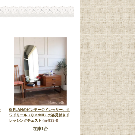
テ
G-PLANのビンテージドレッサー、ク
ワドリール（Quadrill）の姿見付きド
レッシングチェスト
(m-933-f)
在庫1台