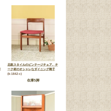
北欧スタイルのビンテージチェア、チ
バ
ーク材のオシャレなダイニング椅子
(k-1842-c)
在庫5脚