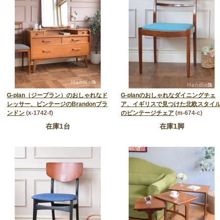
G-plan（ジープラン）のおしゃれなド
G-planのおしゃれなダイニングチェ
レッサー、ビンテージのBrandonブラ
ア、イギリスで見つけた北欧スタイ
ンドン
(x-1742-f)
のビンテージチェア
(m-674-c)
在庫1台
在庫1脚