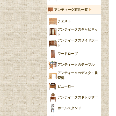
ブルーウィローパターン
アンティーク家具一覧
フローブルー（Flow
チェスト
Blue）
アンティークのキャビネッ
YUAN
ト
アンティークのサイドボー
チンツ
ド
クリノリン
ワードローブ
アンティークのテーブル
アンティークのデスク・書
斎机
ビューロー
アンティークのドレッサー
ホールスタンド