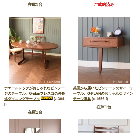
在庫1台
ご成約済み
トータルコーディネート
ホエールレッグがおしゃれなビンテー
英国から届いたビンテージのサイド
ジのテーブル、G-planフレスコの伸長
ーブル、G-PLANのおしゃれなヴィン
式ダイニングテーブル
(z-304-
テージ家具
(x-1656-f)
f)
在庫1台
在庫1台