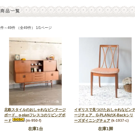
商品一覧
1件～49件 （全49件） 1/1ページ
北欧スタイルのおしゃれなビンテージ
イギリスで見つけたおしゃれなビン
ボード、g-planフレスコのリビングボ
ージチェア、G-PLANのX-Backシリ
ード
(m-950-f)
ーズダイニングチェア
(k-1937-c)
在庫1台
在庫1脚