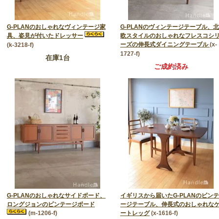
G-PLANのおしゃれなヴィンテージ家
G-PLANのヴィンテージテーブル、北
具、姿見が付いたドレッサー
欧スタイルのおしゃれなフレスコシ
ーズの伸長式ダイニングテーブル
(x-
(k-3218-f)
1727-f)
在庫1台
品質のよさ
ご成約済み
G-PLANのおしゃれなサイドボード、
イギリスから届いたG-PLANのビンテ
ロングジョンのビンテージボード
ージテーブル、伸長式のおしゃれな
(m-1206-f)
ートレッグ
(x-1616-f)