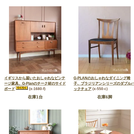
イギリスから届いたおしゃれなビンテ
G-PLANのおしゃれなダイニング椅
ージ家具、G-Planのチーク材のサイド
子、ブラジリアンシリーズのダブル
ボード
(x-1680-f)
ックチェア
(x-550-c)
在庫1台
在庫6脚