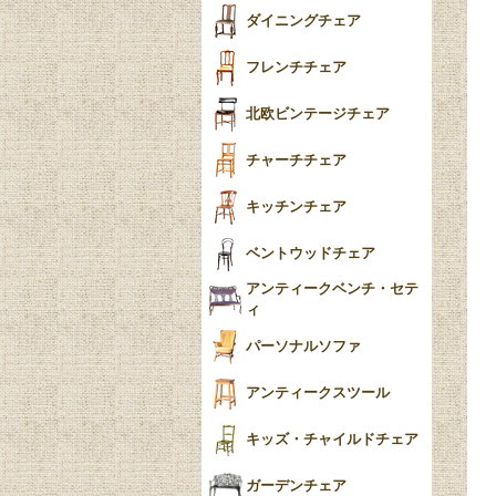
テーパードレッグ
ダイニングチェア
おしゃれラグ
フレンチカブリオール
フレンチチェア
ごみ箱
カブリオールレッグ
北欧ビンテージチェア
収納箱
パッドフット
チャーチチェア
クロウ＆ボール
クッション
キッチンチェア
ブラケットフィート
おしゃれなカーテン
ベントウッドチェア
バンフット
マルチクロス・カバ
アンティークベンチ・セテ
ー
ィ
トライポッド
ミラー
パーソナルソファ
バラスター
花瓶おしゃれ
アンティークスツール
陶磁器の模様一覧
陶器の人形
キッズ・チャイルドチェア
イマリ（IMARI）
ブルー＆ホワイト
キャンドルホルダー
ガーデンチェア