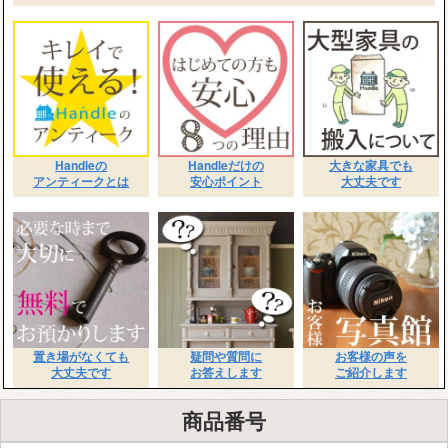
Handleの
Handleだけの
大きな家具でも
アンティークとは
安心ポイント
大丈夫です
置き場がなくても
疑問や質問に
お客様の声を
大丈夫です
お答えします
ご紹介します
商品番号