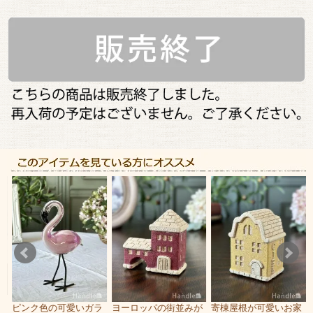
な
ピンク色の可愛いガラ
ヨーロッパの街並みが
寄棟屋根が可愛いお家
・