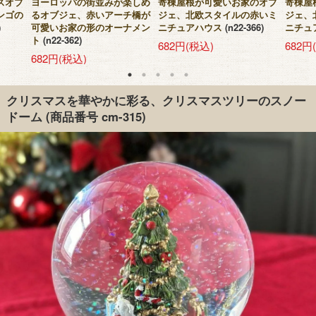
スオブ
ヨーロッパの街並みが楽しめ
寄棟屋根が可愛いお家のオブ
寄棟屋
ンゴの
るオブジェ、赤いアーチ橋が
ジェ、北欧スタイルの赤いミ
ジェ、
)
可愛いお家の形のオーナメン
ニチュアハウス
(n22-366)
ニチュ
ト
(n22-362)
682円(税込)
682円
682円(税込)
クリスマスを華やかに彩る、クリスマスツリーのスノー
ドーム
(商品番号 cm-315)