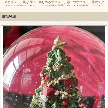
スオブジェ、足が長い
楽しめるオブジェ、赤
のオブジェ、北欧スタ
ブ
フラミンゴのフィギュ
いアーチ橋が可愛いお
イルの黄色いミニチュ
リン
家の形のオーナメント
アハウス
商品詳細