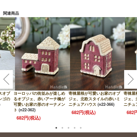
関連商品
スオブ
ヨーロッパの街並みが楽しめ
寄棟屋根が可愛いお家のオブ
寄棟屋
ンゴの
るオブジェ、赤いアーチ橋が
ジェ、北欧スタイルの赤いミ
ジェ、
)
可愛いお家の形のオーナメン
ニチュアハウス
(n22-366)
ニチュ
ト
(n22-362)
682円(税込)
682
682円(税込)