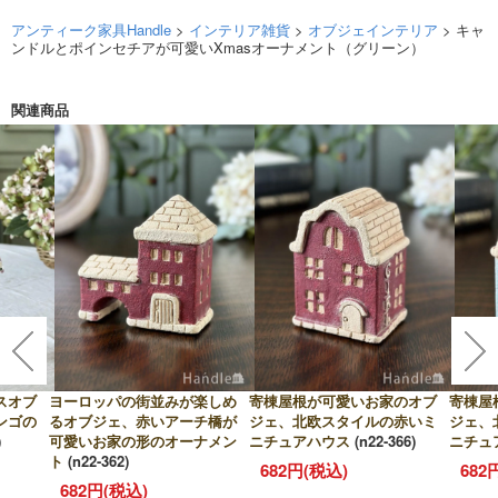
アンティーク家具Handle
>
インテリア雑貨
>
オブジェインテリア
> キャ
ンドルとポインセチアが可愛いXmasオーナメント（グリーン）
関連商品
スオブ
ヨーロッパの街並みが楽しめ
寄棟屋根が可愛いお家のオブ
寄棟屋
ンゴの
るオブジェ、赤いアーチ橋が
ジェ、北欧スタイルの赤いミ
ジェ、
)
可愛いお家の形のオーナメン
ニチュアハウス
(n22-366)
ニチュ
ト
(n22-362)
682円(税込)
682
682円(税込)