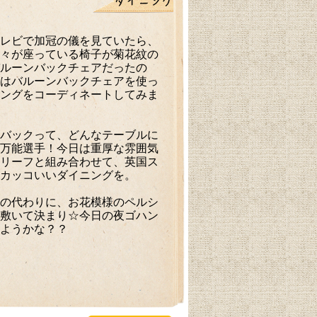
レビで加冠の儀を見ていたら、
々が座っている椅子が菊花紋の
ルーンバックチェアだったの
はバルーンバックチェアを使っ
ングをコーディネートしてみま
バックって、どんなテーブルに
万能選手！今日は重厚な雰囲気
リーフと組み合わせて、英国ス
カッコいいダイニングを。
の代わりに、お花模様のペルシ
敷いて決まり☆今日の夜ゴハン
ようかな？？