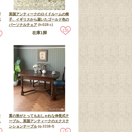
が
英国アンティークのロイドルームの椅
花
子、イギリスから届いたゴールド色の
パーソナルチェア
(h-028-c)
135
在庫1脚
ジ
貫の形がとってもおしゃれな伸長式テ
ス
ーブル、英国アンティークのエクステ
ンションテーブル
(q-3338-f)