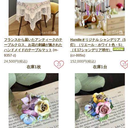
フランスから届いたアンティークのテ
Handleオリジナル シャンデリア（5
ーブルクロス、お花の刺繍が施された
灯）（リエール・ホワイト色・S）
ハンドメイドのテーブルマット
(m-
（Ｅ17シャンデリア球付）
9357-z)
(cr-005s)
24,500円(税込)
152,000円(税込)
23
22
在庫1枚
在庫1台