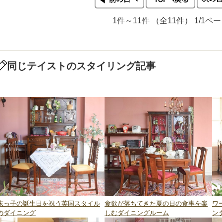
1件～11件 （全11件） 1/1ペ
同じテイストのスタイリング記事
末っ子の誕生日を祝う英国スタイル
食欲が落ちてきた夏の日の食事を楽
ワ
のダイニング
しむダイニングルーム
ン