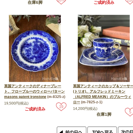
1078
22
在庫6脚
ご成約済み
英国アンティークのディナープレー
英国アンティークのカップ＆ソーサ
ト、フローブルーのウィローパターン
(トリオ)、アルフレッドミーキン
masons patent ironstone
(m-8325-z)
（ALFRED MEAKIN）のブルーウィ
ロー
(m-7825-z-1)
19,500円(税込)
19
ご成約済み
14,200円(税込)
5
在庫1脚