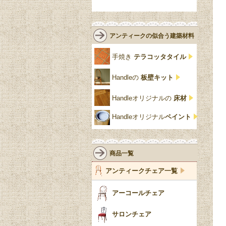
緑
エルム材
NATHAN
ロココ様式
リネンフォールド
鏡台
白・ホワイト
ローズウッド材
ロイドルーム
シノワズリ
ルネット
花台
アンティークの似合う建築材料
クリア・透明
サテンウッド材
コントワールドファミー
シャビーシック
アカンサス
ユ
手焼き
テラコッタタイル
仏壇おしゃれ
黒・ブラック
ビーチ材
クイーンアン様式
パイクラスト
ジェニファーテイラー
Handleの
板壁キット
靴箱収納
トーラ材
エドワーディアン
アーチ
チェスターフィールド
Handleオリジナルの
床材
スリッパ収納
チッペンデール様式
ハスク
リリパットレーン
Handleオリジナル
ペイント
おしゃれな傘立て
ミッドセンチュリー
脚のモチーフ一覧
アングルポイズ
壁掛け家具
アールヌーボー
ターニングレッグ
ウォーカー＆ホール
商品一覧
パーテーション・間
アールデコ
バルボスレッグ
アンティークチェア一覧
仕切り
ヴィクトリアン
ボビンターニング
ガーデンファニチャ
アーコールチェア
ー
ツイスト
サロンチェア
食器おしゃれ