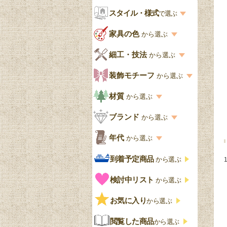
お部屋から選ぶ一覧
スタイル・様式
収納家具
で選ぶ
リビング
スタイル一覧
家具の色
から選ぶ
書棚
キッチン・ダイニング
英国アンティーク
家具の色一覧
細工・技法
から選ぶ
デスクおしゃれ
寝室
英国クラシック
カスタード色
細工・技法の一覧
装飾モチーフ
から選ぶ
食器棚おしゃれ
書斎
北欧ビンテージ
アップルパイ色
象嵌・マーケットリー
模様の一覧
材質
から選ぶ
木製ワゴン
和室
フレンチエレガント
カラメルソース色
寄木・パーケットリー
ペディメント
材質の一覧
ブランド
から選ぶ
テーブルおしゃれ
玄関・ガーデン
ナチュラルカントリー
チョコレート色
浮き彫り（レリーフ）
コーニス
オーク材
ブランド一覧
年代
から選ぶ
おしゃれな椅子・チ
様式一覧
オリーブ色
透かし彫り
アプライドモールディン
マホガニー
ェア
Handleオリジナル
年代別の一覧
到着予定商品
から選ぶ
グ
ゴシック・チューダー様
ペイント、カラー
プチポワン
ウォールナット材
洋服タンス
ウィリアムモリス
アンティーク
式
検討中リスト
から選ぶ
ストラップワーク
赤
バーボラ細工
チーク材
アーコール
ビンテージ
チェストおしゃれ
エリザベス様式
お気に入り
雷文
から選ぶ
青
パイン材
G-PLAN
アンティーク調
ジャコビアン
クローゼット
ビーディング
閲覧した商品
から選ぶ