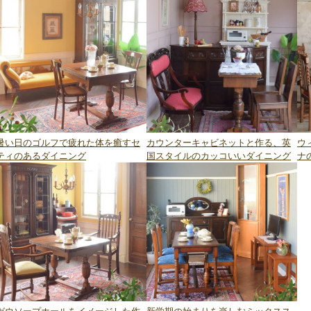
暑い日のゴルフで疲れた体を癒すセ
カウンターキャビネットと作る、英
ウ
ティのあるダイニング
国スタイルのカッコいいダイニング
ナの
ガウソープホールをイメージした作
新学期の始まりを楽しむミックスス