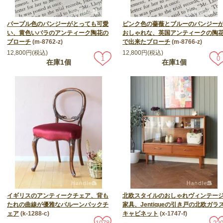
パープル色のパンジーがとっても可愛
ピンク色の薔薇とブルーのパンジー
い、黄色いバラのアンティーク陶花の
おしゃれな、英国アンティークの陶
ブローチ
(m-8762-z)
で出来たブローチ
(m-8766-z)
12,800円(税込)
12,800円(税込)
1
0
在庫1個
在庫1個
イギリスのアンティークチェア、背も
北欧スタイルのおしゃれヴィンテー
たれの曲線が優雅なバルーンバックチ
家具、Jentiqueの引き戸の北欧ガラ
ェア
(k-1288-c)
キャビネット
(x-1747-f)