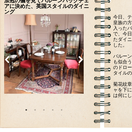
加冠の儀を見てバルーンバックチェ
アに決めた、英国スタイルのダイニ
ング
今日、テ
皇族の方
入ったバ
で、今日
たダイニ
した。
バルーン
も似合う
のドロー
タイルの
菊花紋章
ャを下に
は何にし