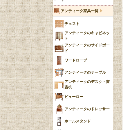
ブルーウィローパターン
アンティーク家具一覧
フローブルー（Flow
チェスト
Blue）
アンティークのキャビネッ
YUAN
ト
アンティークのサイドボー
チンツ
ド
クリノリン
ワードローブ
アンティークのテーブル
アンティークのデスク・書
斎机
ビューロー
アンティークのドレッサー
ホールスタンド