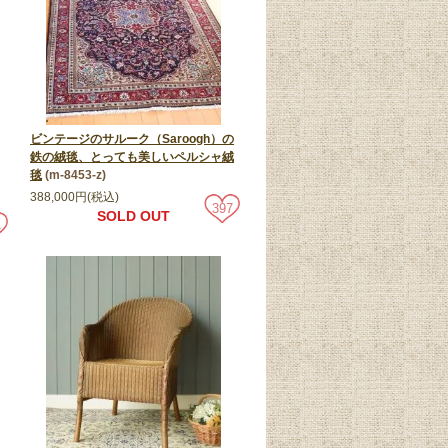
ビンテージのサルーク（Saroogh）の
鉄の絨毯、とっても美しいペルシャ絨
毯
(m-8453-z)
388,000円(税込)
397
SOLD OUT
4