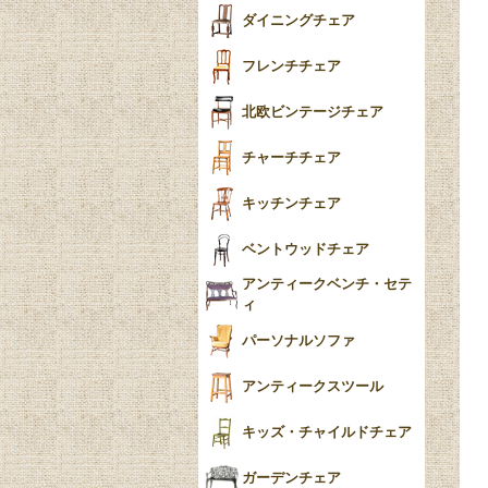
テーパードレッグ
ダイニングチェア
おしゃれラグ
フレンチカブリオール
フレンチチェア
ごみ箱
カブリオールレッグ
北欧ビンテージチェア
収納箱
パッドフット
チャーチチェア
クロウ＆ボール
クッション
キッチンチェア
ブラケットフィート
おしゃれなカーテン
ベントウッドチェア
バンフット
マルチクロス・カバ
アンティークベンチ・セテ
ー
ィ
トライポッド
ミラー
パーソナルソファ
バラスター
花瓶おしゃれ
アンティークスツール
陶磁器の模様一覧
陶器の人形
キッズ・チャイルドチェア
イマリ（IMARI）
ブルー＆ホワイト
キャンドルホルダー
ガーデンチェア