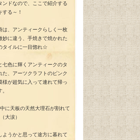
タンドなので、ここで紹介する
キする～！
時は、アンティークらしく一枚
微妙に違う、手焼きで焼かれた
のタイルに一目惚れ☆
と七色に輝くアンティークのタ
れた、アーツクラフトのピンク
模様が超気に入って連れて帰っ
す。
配送中に天板の天然大理石が割れて
･（大涙）
しようかと思って途方に暮れて