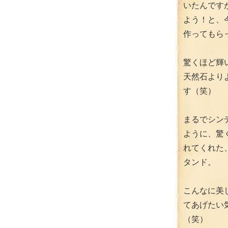
いたんです
よう！と、
作ってもらっ
驚くほど輝
天然石より
す（笑）
まるでシン
ように、驚
れてくれた
タンド。
こんなに美
てあげたい
（笑）