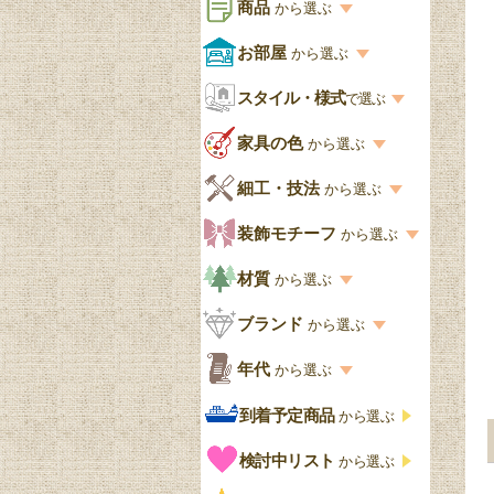
商品
から選ぶ
商品一覧を見る
お部屋
から選ぶ
お部屋から選ぶ一覧
スタイル・様式
収納家具
で選ぶ
リビング
スタイル一覧
家具の色
から選ぶ
書棚
キッチン・ダイニング
英国アンティーク
家具の色一覧
細工・技法
から選ぶ
デスクおしゃれ
寝室
英国クラシック
カスタード色
細工・技法の一覧
装飾モチーフ
から選ぶ
食器棚おしゃれ
書斎
北欧ビンテージ
アップルパイ色
象嵌・マーケットリー
模様の一覧
材質
から選ぶ
木製ワゴン
和室
フレンチエレガント
カラメルソース色
寄木・パーケットリー
ペディメント
材質の一覧
ブランド
から選ぶ
テーブルおしゃれ
玄関・ガーデン
ナチュラルカントリー
チョコレート色
浮き彫り（レリーフ）
コーニス
オーク材
ブランド一覧
年代
から選ぶ
おしゃれな椅子・チ
様式一覧
オリーブ色
透かし彫り
アプライドモールディン
マホガニー
ェア
Handleオリジナル
年代別の一覧
到着予定商品
から選ぶ
グ
ゴシック・チューダー様
ペイント、カラー
プチポワン
ウォールナット材
洋服タンス
ウィリアムモリス
アンティーク
式
検討中リスト
から選ぶ
ストラップワーク
赤
バーボラ細工
チーク材
アーコール