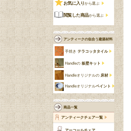
ビンテージ
チェストおしゃれ
エリザベス様式
お気に入り
雷文
から選ぶ
青
パイン材
G-PLAN
アンティーク調
ジャコビアン
クローゼット
ビーディング
閲覧した商品
から選ぶ
緑
エルム材
NATHAN
ロココ様式
リネンフォールド
鏡台
白・ホワイト
ローズウッド材
ロイドルーム
シノワズリ
ルネット
花台
アンティークの似合う建築材料
クリア・透明
サテンウッド材
コントワールドファミー
シャビーシック
アカンサス
ユ
手焼き
テラコッタタイル
仏壇おしゃれ
黒・ブラック
ビーチ材
クイーンアン様式
パイクラスト
ジェニファーテイラー
Handleの
板壁キット
靴箱収納
トーラ材
エドワーディアン
アーチ
チェスターフィールド
Handleオリジナルの
床材
スリッパ収納
チッペンデール様式
ハスク
リリパットレーン
Handleオリジナル
ペイント
おしゃれな傘立て
ミッドセンチュリー
脚のモチーフ一覧
アングルポイズ
壁掛け家具
アールヌーボー
ターニングレッグ
ウォーカー＆ホール
商品一覧
パーテーション・間
アールデコ
バルボスレッグ
アンティークチェア一覧
仕切り
ヴィクトリアン
ボビンターニング
ガーデンファニチャ
アーコールチェア