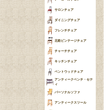
ー
ツイスト
サロンチェア
食器おしゃれ
テーパードレッグ
ダイニングチェア
おしゃれラグ
フレンチカブリオール
フレンチチェア
ごみ箱
カブリオールレッグ
北欧ビンテージチェア
収納箱
パッドフット
チャーチチェア
クロウ＆ボール
クッション
キッチンチェア
ブラケットフィート
おしゃれなカーテン
ベントウッドチェア
バンフット
マルチクロス・カバ
アンティークベンチ・セテ
ー
ィ
トライポッド
ミラー
パーソナルソファ
バラスター
花瓶おしゃれ
アンティークスツール
陶磁器の模様一覧