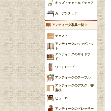
陶器の人形
キッズ・チャイルドチェア
イマリ（IMARI）
ブルー＆ホワイト
キャンドルホルダー
ガーデンチェア
ブルーウィローパターン
アンティーク家具一覧
フローブルー（Flow
チェスト
Blue）
アンティークのキャビネッ
YUAN
ト
アンティークのサイドボー
チンツ
ド
クリノリン
ワードローブ
アンティークのテーブル
アンティークのデスク・書
斎机
ビューロー
アンティークのドレッサー