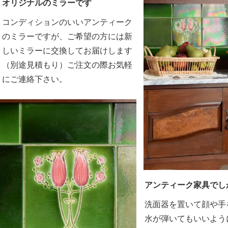
オリジナルのミラーです
コンディションのいいアンティーク
のミラーですが、ご希望の方には新
しいミラーに交換してお届けします
（別途見積もり）ご注文の際お気軽
にご連絡下さい。
アンティーク家具でし
洗面器を置いて顔や手
水が弾いてもいいよう