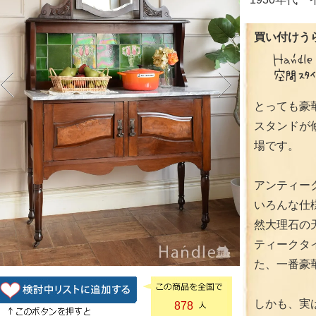
買い付けうら
とっても豪
スタンドが
場です。
アンティー
いろんな仕
然大理石の
ティークタ
た、一番豪
しかも、実
878