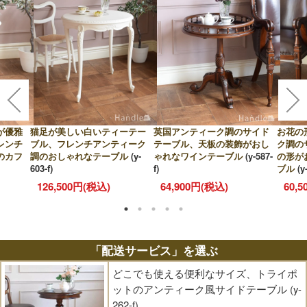
が優雅
猫足が美しい白いティーテー
英国アンティーク調のサイド
お花の
レンチ
ブル、フレンチアンティーク
テーブル、天板の装飾がおし
ク調の
のカフ
調のおしゃれなテーブル
(y-
ゃれなワインテーブル
(y-587-
の形が
603-f)
f)
ブル
(y
126,500円(税込)
64,900円(税込)
60,
「配送サービス」を選ぶ
どこでも使える便利なサイズ、トライポ
ットのアンティーク風サイドテーブル (y-
262-f)