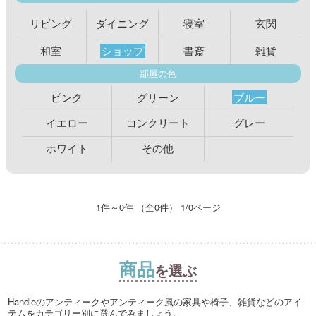
リビング
ダイニング
寝室
玄関
和室
ショップ
書斎
雑貨
部屋の色
ピンク
グリーン
ブルー
イエロー
コンクリート
グレー
ホワイト
その他
1件～0件 （全0件） 1/0ページ
商品
を選ぶ
Handleのアンティークやアンティーク風の家具や椅子、雑貨などのアイ
テムをカテゴリー別に選んでみましょう。