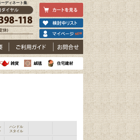
コーディネート集
雑貨
絨毯
住宅建材
ル
ハンドル
ー
スタイル