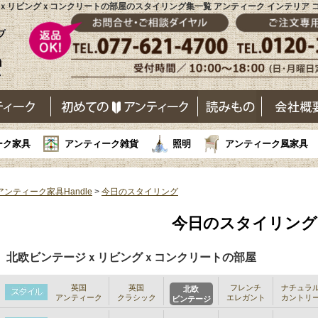
ｘリビングｘコンクリートの部屋のスタイリング集一覧 アンティーク インテリア 
ーク家具
アンティーク雑貨
照明
アンティーク風家具
アンティーク家具Handle
>
今日のスタイリング
今日のスタイリング
北欧ビンテージｘリビングｘコンクリートの部屋
英国
英国
フレンチ
ナチュラ
北欧
アンティーク
クラシック
エレガント
カントリ
ビンテージ