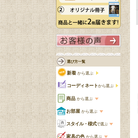
選び方一覧
新着
から選ぶ
コーディネート
から選ぶ
商品
から選ぶ
商品一覧を見る
お部屋
から選ぶ
お部屋から選ぶ一覧
スタイル・様式
収納家具
で選ぶ
リビング
スタイル一覧
家具の色
から選ぶ
書棚