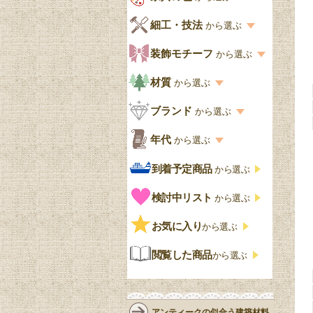
キッチン・ダイニング
英国アンティーク
家具の色一覧
細工・技法
から選ぶ
デスクおしゃれ
寝室
英国クラシック
カスタード色
細工・技法の一覧
装飾モチーフ
から選ぶ
食器棚おしゃれ
書斎
北欧ビンテージ
アップルパイ色
象嵌・マーケットリー
模様の一覧
材質
から選ぶ
木製ワゴン
和室
フレンチエレガント
カラメルソース色
寄木・パーケットリー
ペディメント
材質の一覧
ブランド
から選ぶ
テーブルおしゃれ
玄関・ガーデン
ナチュラルカントリー
チョコレート色
浮き彫り（レリーフ）
コーニス
オーク材
ブランド一覧
年代
から選ぶ
おしゃれな椅子・チ
様式一覧
オリーブ色
透かし彫り
アプライドモールディン
マホガニー
ェア
Handleオリジナル
年代別の一覧
到着予定商品
から選ぶ
グ
ゴシック・チューダー様
ペイント、カラー
プチポワン
ウォールナット材
洋服タンス
ウィリアムモリス
アンティーク
式
検討中リスト
から選ぶ
ストラップワーク
赤
バーボラ細工
チーク材
アーコール
ビンテージ
チェストおしゃれ
エリザベス様式
お気に入り
雷文
から選ぶ
青
パイン材
G-PLAN
アンティーク調
ジャコビアン
クローゼット
ビーディング
閲覧した商品
から選ぶ
緑
エルム材
NATHAN
ロココ様式
リネンフォールド
鏡台
白・ホワイト
ローズウッド材
ロイドルーム
シノワズリ
ルネット
花台
アンティークの似合う建築材料