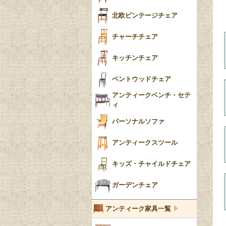
ごみ箱
カブリオールレッグ
北欧ビンテージチェア
収納箱
パッドフット
チャーチチェア
クロウ＆ボール
クッション
キッチンチェア
ブラケットフィート
おしゃれなカーテン
ベントウッドチェア
バンフット
マルチクロス・カバ
アンティークベンチ・セテ
ー
ィ
トライポッド
ミラー
パーソナルソファ
バラスター
花瓶おしゃれ
アンティークスツール
陶磁器の模様一覧
陶器の人形
キッズ・チャイルドチェア
イマリ（IMARI）
ブルー＆ホワイト
キャンドルホルダー
ガーデンチェア
ブルーウィローパターン
アンティーク家具一覧
フローブルー（Flow