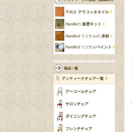
クリア・透明
サテンウッド材
コントワールドファミー
シャビーシック
アカンサス
ユ
手焼き
テラコッタタイル
仏壇おしゃれ
黒・ブラック
ビーチ材
クイーンアン様式
パイクラスト
ジェニファーテイラー
Handleの
板壁キット
靴箱収納
トーラ材
エドワーディアン
アーチ
チェスターフィールド
Handleオリジナルの
床材
スリッパ収納
チッペンデール様式
ハスク
リリパットレーン
Handleオリジナル
ペイント
おしゃれな傘立て
ミッドセンチュリー
脚のモチーフ一覧
アングルポイズ
壁掛け家具
アールヌーボー
ターニングレッグ
ウォーカー＆ホール
商品一覧
パーテーション・間
アールデコ
バルボスレッグ
アンティークチェア一覧
仕切り
ヴィクトリアン
ボビンターニング
ガーデンファニチャ
アーコールチェア
ー
ツイスト
サロンチェア
食器おしゃれ
テーパードレッグ
ダイニングチェア
おしゃれラグ
フレンチカブリオール
フレンチチェア