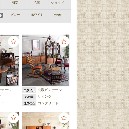
和室
玄関
ショップ
グレー
ホワイト
その他
ト
ンテージ
北欧ビンテージ
グ
リビング
リート
コンクリート