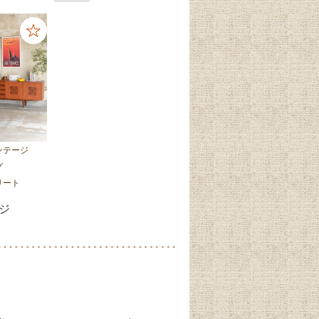
ンテージ
グ
リート
ージ