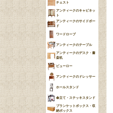
チェスト
Blue）
アンティークのキャビネッ
YUAN
ト
アンティークのサイドボー
チンツ
ド
クリノリン
ワードローブ
アンティークのテーブル
アンティークのデスク・書
斎机
ビューロー
アンティークのドレッサー
ホールスタンド
傘立て・ステッキスタンド
ブランケットボックス・収
納ボックス