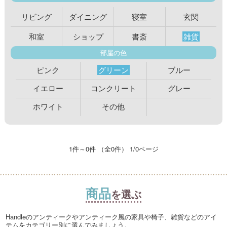
リビング
ダイニング
寝室
玄関
和室
ショップ
書斎
雑貨
部屋の色
ピンク
グリーン
ブルー
イエロー
コンクリート
グレー
ホワイト
その他
1件～0件 （全0件） 1/0ページ
商品
を選ぶ
Handleのアンティークやアンティーク風の家具や椅子、雑貨などのアイ
テムをカテゴリー別に選んでみましょう。