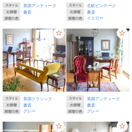
英国アンティーク
北欧ビンテージ
書斎
書斎
イエロー
英国クラシック
英国アンティーク
書斎
書斎
グレー
グレー