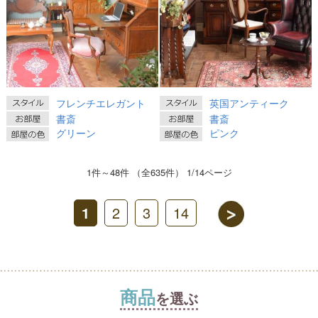
フレンチエレガント
英国アンティーク
書斎
書斎
グリーン
ピンク
1件～48件 （全635件） 1/14ページ
1
2
3
14
商品
を選ぶ