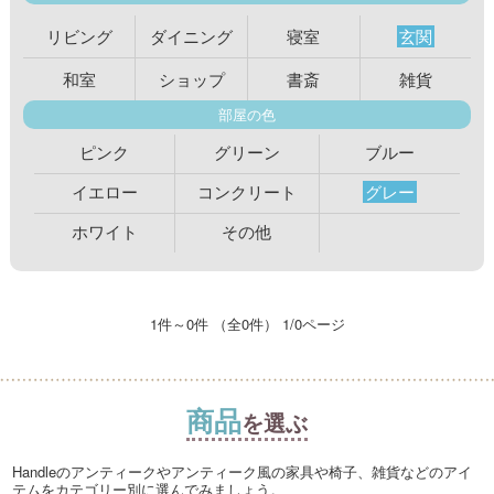
リビング
ダイニング
寝室
玄関
和室
ショップ
書斎
雑貨
部屋の色
ピンク
グリーン
ブルー
イエロー
コンクリート
グレー
ホワイト
その他
1件～0件 （全0件） 1/0ページ
商品
を選ぶ
Handleのアンティークやアンティーク風の家具や椅子、雑貨などのアイ
テムをカテゴリー別に選んでみましょう。