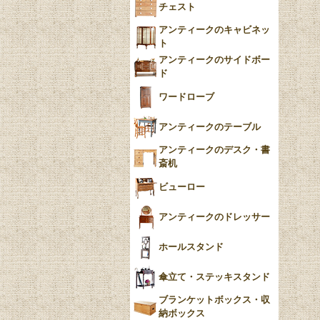
チェスト
Blue）
アンティークのキャビネッ
YUAN
ト
アンティークのサイドボー
チンツ
ド
クリノリン
ワードローブ
アンティークのテーブル
アンティークのデスク・書
斎机
ビューロー
アンティークのドレッサー
ホールスタンド
傘立て・ステッキスタンド
ブランケットボックス・収
納ボックス