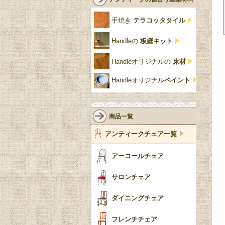
クリア・透明
サテンウッド材
コントワールドファミー
シャビーシック
アカンサス
ユ
手焼き
テラコッタタイル
仏壇おしゃれ
黒・ブラック
ビーチ材
クイーンアン様式
パイクラスト
ジェニファーテイラー
Handleの
板壁キット
靴箱収納
トーラ材
エドワーディアン
アーチ
チェスターフィールド
Handleオリジナルの
床材
スリッパ収納
チッペンデール様式
ハスク
リリパットレーン
Handleオリジナル
ペイント
おしゃれな傘立て
ミッドセンチュリー
脚のモチーフ一覧
アングルポイズ
壁掛け家具
アールヌーボー
ターニングレッグ
ウォーカー＆ホール
商品一覧
パーテーション・間
アールデコ
バルボスレッグ
アンティークチェア一覧
仕切り
ヴィクトリアン
ボビンターニング
ガーデンファニチャ
アーコールチェア
ー
ツイスト
サロンチェア
食器おしゃれ
テーパードレッグ
ダイニングチェア
おしゃれラグ
フレンチカブリオール
フレンチチェア