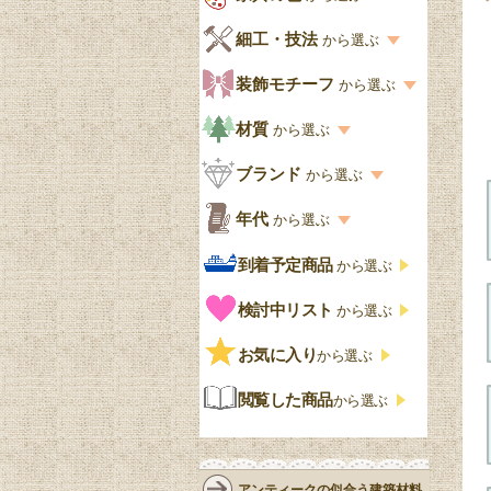
キッチン・ダイニング
英国アンティーク
家具の色一覧
細工・技法
から選ぶ
デスクおしゃれ
寝室
英国クラシック
カスタード色
細工・技法の一覧
装飾モチーフ
から選ぶ
食器棚おしゃれ
書斎
北欧ビンテージ
アップルパイ色
象嵌・マーケットリー
模様の一覧
材質
から選ぶ
木製ワゴン
和室
フレンチエレガント
カラメルソース色
寄木・パーケットリー
ペディメント
材質の一覧
ブランド
から選ぶ
テーブルおしゃれ
玄関・ガーデン
ナチュラルカントリー
チョコレート色
浮き彫り（レリーフ）
コーニス
オーク材
ブランド一覧
年代
から選ぶ
おしゃれな椅子・チ
様式一覧
オリーブ色
透かし彫り
アプライドモールディン
マホガニー
ェア
Handleオリジナル
年代別の一覧
到着予定商品
から選ぶ
グ
ゴシック・チューダー様
ペイント、カラー
プチポワン
ウォールナット材
洋服タンス
ウィリアムモリス
アンティーク
式
検討中リスト
から選ぶ
ストラップワーク
赤
バーボラ細工
チーク材
アーコール
ビンテージ
チェストおしゃれ
エリザベス様式
お気に入り
雷文
から選ぶ
青
パイン材
G-PLAN
アンティーク調
ジャコビアン
クローゼット
ビーディング
閲覧した商品
から選ぶ
緑
エルム材
NATHAN
ロココ様式
リネンフォールド
鏡台
白・ホワイト
ローズウッド材
ロイドルーム
シノワズリ
ルネット
花台
アンティークの似合う建築材料