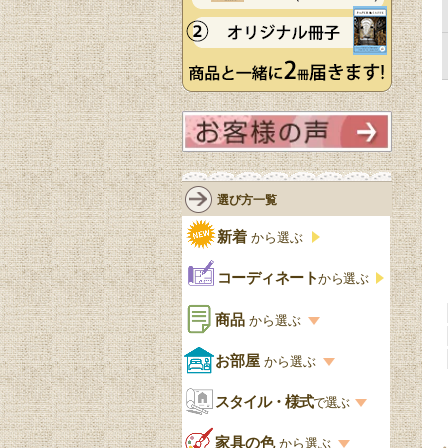
選び方一覧
新着
から選ぶ
コーディネート
から選ぶ
商品
から選ぶ
商品一覧を見る
お部屋
から選ぶ
お部屋から選ぶ一覧
スタイル・様式
収納家具
で選ぶ
リビング
スタイル一覧
家具の色
から選ぶ
書棚