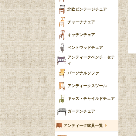
ごみ箱
カブリオールレッグ
北欧ビンテージチェア
収納箱
パッドフット
チャーチチェア
クロウ＆ボール
クッション
キッチンチェア
ブラケットフィート
おしゃれなカーテン
ベントウッドチェア
バンフット
マルチクロス・カバ
アンティークベンチ・セテ
ー
ィ
トライポッド
ミラー
パーソナルソファ
バラスター
花瓶おしゃれ
アンティークスツール
陶磁器の模様一覧
陶器の人形
キッズ・チャイルドチェア
イマリ（IMARI）
ブルー＆ホワイト
キャンドルホルダー
ガーデンチェア
ブルーウィローパターン
アンティーク家具一覧
フローブルー（Flow