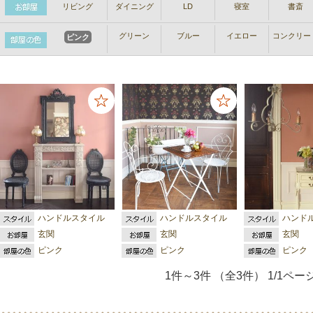
リビング
ダイニング
LD
寝室
書斎
グリーン
ブルー
イエロー
コンクリー
ピンク
ハンドルスタイル
ハンドルスタイル
ハンド
玄関
玄関
玄関
ピンク
ピンク
ピンク
1件～3件 （全3件） 1/1ペー