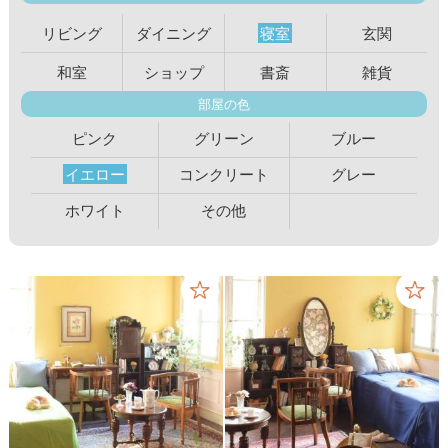
リビング
ダイニング
寝室
玄関
和室
ショップ
書斎
雑貨
部屋の色
ピンク
グリーン
ブルー
イエロー
コンクリート
グレー
ホワイト
その他