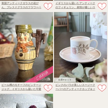
英国アンティークガラスの花び
イギリスから届いたアンティーク
2
1
ん、プレスドグラスのフラワーベ
のフィギュリン、表情が優しいス
ース
パニエル犬のビンテージ置き物
在庫4セット
ビール樽のモチーフのビンテージ
ピンクのバラが美しいスージーク
15
4
ジャグ、イギリスから届いた可愛
ーパーのアンティークカップ＆ソ
いトービージャグ
ーサー (タリスマン)