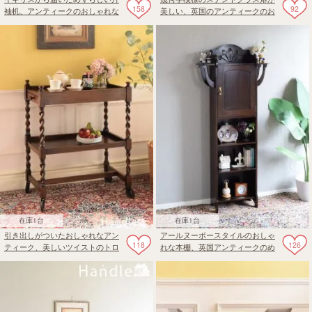
158
92
袖机、アンティークのおしゃれな
美しい、英国のアンティークのお
ライティングデスク
しゃれなブックケース
在庫1台
在庫1台
引き出しがついたおしゃれなアン
アールヌーボースタイルのおしゃ
118
126
ティーク、美しいツイストのトロ
れな本棚、英国アンティークのめ
ーリーワゴン
ずらしいブックシェルフ