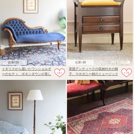
在庫1脚
在庫1脚
イギリスから届いたワンショルダ
英国アンティークの収納付きの椅
181
179
ーのセティ、ボタンダウンが美し
子、マホガニー材のミュージック
いアンティークの長椅子
スツール