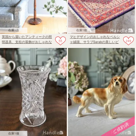
在庫1台
在庫1枚
英国から届いたアンティークの照
マヒデザインのおしゃれなペルシ
55
249
明器具、支柱の装飾がおしゃれな
ャ絨毯、サラブSarabの美しいビ
フロアランプ（B22シャンデリア
ンテージカーペット
付）
在庫1個