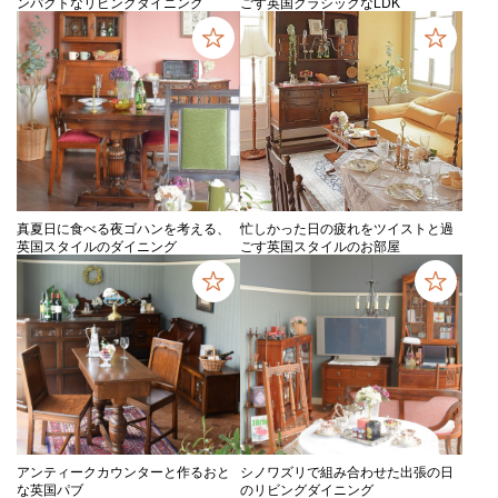
ンパクトなリビングダイニング
ごす英国クラシックなLDK
真夏日に食べる夜ゴハンを考える、
忙しかった日の疲れをツイストと過
英国スタイルのダイニング
ごす英国スタイルのお部屋
アンティークカウンターと作るおと
シノワズリで組み合わせた出張の日
な英国パブ
のリビングダイニング