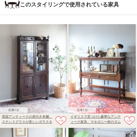
このスタイリングで使用されている家具
在庫1台
在庫1台
英国アンティークの扉付き本棚、
イギリスで見つけた豪華なアンテ
116
120
ステンドグラスが美しいガラスキ
ィーク家具、マホガニー材のダム
ャビネット
ウェイター