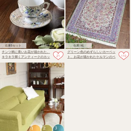
在庫5セット
在庫1枚
チンツ柄に青いお花が描かれた、
グリーン色のめずらしいカーペッ
21
110
キラキラ輝くアンティークのカッ
ト、お花が描かれたケルマンのペ
プ＆ソーサー
ルシャ絨毯