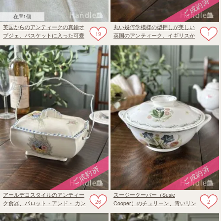
在庫1個
英国からのアンティークの真鍮オ
丸い幾何学模様の型押しが美しい
19
1
ブジェ、バスケットに入った可愛
英国のアンティーク、イギリスか
いブラスドック
ら届いたプレスドグラスのおしゃ
れなケーキスタンド
アールデコスタイルのアンティー
スージークーパー（Susie
26
2
ク食器、パロット・アンド・ カン
Cooper）のチュリーン、青いリン
パニーのテリーヌポット
ドウが描かれたBLUE GENTIAN