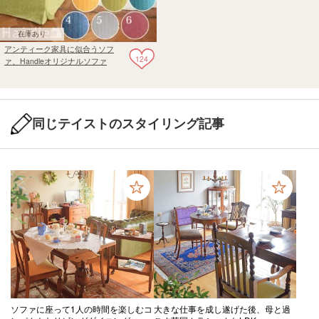
在庫あり
アンティーク家具に似合うソフ
124
ァ、Handleオリジナルソファ
「Marie」
同じテイストのスタイリング記事
ソファに座って1人の時間を楽しむコ
大きな仕事を成し遂げた後、母と過