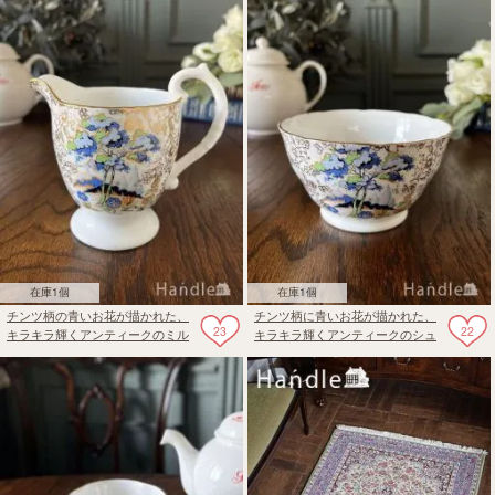
在庫1個
在庫1個
チンツ柄の青いお花が描かれた、
チンツ柄に青いお花が描かれた、
23
22
キラキラ輝くアンティークのミル
キラキラ輝くアンティークのシュ
クポット
ガーボウル