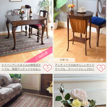
在庫1台
クイーンアンスタイルの伸長式テ
アンティークのめずらしいサイド
137
779
ーブル、英国アンティークのおし
テーブル、テーパードレッグのソ
ゃれなダイニングテーブル
ーイングテーブル