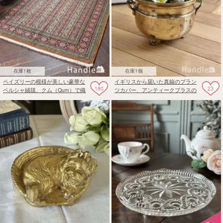
在庫1枚
在庫1個
ペイズリーの模様が美しい豪華な
イギリスから届いた真鍮のプラン
180
23
ペルシャ絨毯、クム（Qum）で織
ツカバー、アンティークブラスの
られたポテデザインのビンテージ
おしゃれな真鍮製の雑貨
ラグ