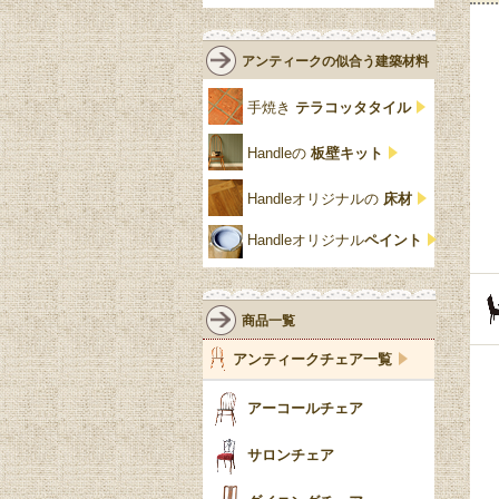
ロココ様式
リネンフォールド
鏡台
白・ホワイト
ローズウッド材
ロイドルーム
シノワズリ
ルネット
花台
アンティークの似合う建築材料
クリア・透明
サテンウッド材
コントワールドファミー
シャビーシック
アカンサス
ユ
手焼き
テラコッタタイル
仏壇おしゃれ
黒・ブラック
ビーチ材
クイーンアン様式
パイクラスト
ジェニファーテイラー
Handleの
板壁キット
靴箱収納
トーラ材
エドワーディアン
アーチ
チェスターフィールド
Handleオリジナルの
床材
スリッパ収納
チッペンデール様式
ハスク
リリパットレーン
Handleオリジナル
ペイント
おしゃれな傘立て
ミッドセンチュリー
脚のモチーフ一覧
アングルポイズ
壁掛け家具
アールヌーボー
ターニングレッグ
ウォーカー＆ホール
商品一覧
パーテーション・間
アールデコ
バルボスレッグ
アンティークチェア一覧
仕切り
ヴィクトリアン
ボビンターニング
ガーデンファニチャ
アーコールチェア
ー
ツイスト
サロンチェア
食器おしゃれ
テーパードレッグ