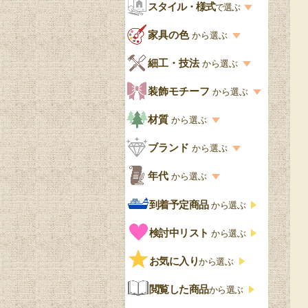
お部屋から選ぶ一覧
スタイル・様式
収納家具
で選ぶ
リビング
スタイル一覧
家具の色
から選ぶ
書棚
キッチン・ダイニング
英国アンティーク
家具の色一覧
細工・技法
から選ぶ
デスクおしゃれ
寝室
英国クラシック
カスタード色
細工・技法の一覧
装飾モチーフ
から選ぶ
食器棚おしゃれ
書斎
北欧ビンテージ
アップルパイ色
象嵌・マーケットリー
模様の一覧
材質
から選ぶ
木製ワゴン
和室
フレンチエレガント
カラメルソース色
寄木・パーケットリー
ペディメント
材質の一覧
ブランド
から選ぶ
テーブルおしゃれ
玄関・ガーデン
ナチュラルカントリー
チョコレート色
浮き彫り（レリーフ）
コーニス
オーク材
ブランド一覧
年代
から選ぶ
おしゃれな椅子・チ
様式一覧
オリーブ色
透かし彫り
アプライドモールディン
マホガニー
ェア
Handleオリジナル
年代別の一覧
到着予定商品
から選ぶ
グ
ゴシック・チューダー様
ペイント、カラー
プチポワン
ウォールナット材
洋服タンス
ウィリアムモリス
アンティーク
式
検討中リスト
から選ぶ
ストラップワーク
赤
バーボラ細工
チーク材
アーコール
ビンテージ
チェストおしゃれ
エリザベス様式
お気に入り
雷文
から選ぶ
青
パイン材
G-PLAN
アンティーク調
ジャコビアン
クローゼット
ビーディング
閲覧した商品
から選ぶ
緑
エルム材
NATHAN