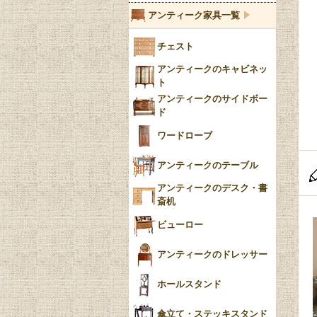
ブルーウィローパターン
アンティーク家具一覧
フローブルー（Flow
チェスト
Blue）
アンティークのキャビネッ
YUAN
ト
アンティークのサイドボー
チンツ
ド
クリノリン
ワードローブ
アンティークのテーブル
アンティークのデスク・書
斎机
ビューロー
アンティークのドレッサー
ホールスタンド
傘立て・ステッキスタンド