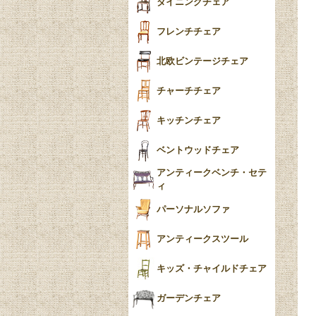
ダイニングチェア
おしゃれラグ
フレンチカブリオール
フレンチチェア
ごみ箱
カブリオールレッグ
北欧ビンテージチェア
収納箱
パッドフット
チャーチチェア
クロウ＆ボール
クッション
キッチンチェア
ブラケットフィート
おしゃれなカーテン
ベントウッドチェア
バンフット
マルチクロス・カバ
アンティークベンチ・セテ
ー
ィ
トライポッド
ミラー
パーソナルソファ
バラスター
花瓶おしゃれ
アンティークスツール
陶磁器の模様一覧
陶器の人形
キッズ・チャイルドチェア
イマリ（IMARI）
ブルー＆ホワイト
キャンドルホルダー
ガーデンチェア