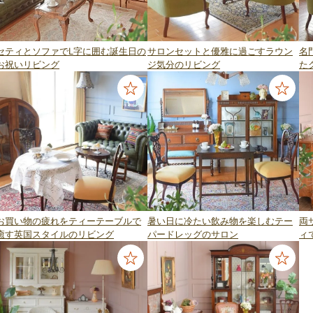
セティとソファでL字に囲む誕生日の
サロンセットと優雅に過ごすラウン
名
お祝いリビング
ジ気分のリビング
た
お買い物の疲れをティーテーブルで
暑い日に冷たい飲み物を楽しむテー
両
癒す英国スタイルのリビング
パードレッグのサロン
ィ