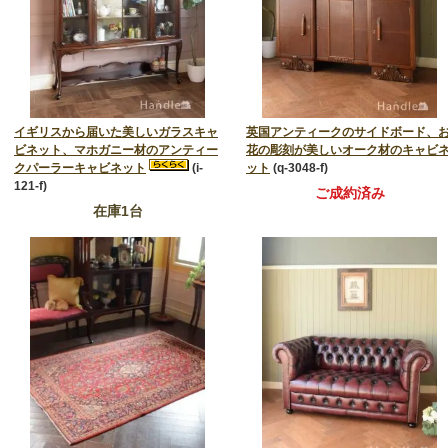
イギリスから届いた美しいガラスキャ
英国アンティークのサイドボード、
ビネット、マホガニー材のアンティー
花の彫刻が美しいオーク材のキャビ
クパーラーキャビネット
(i-
ット
(q-3048-f)
121-f)
ご成約済み
在庫1台