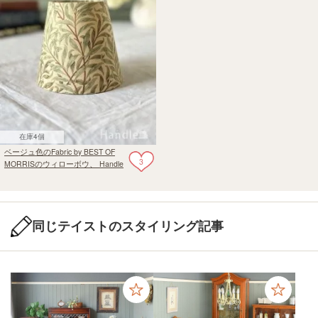
在庫4個
ベージュ色のFabric by BEST OF
3
MORRISのウィローボウ、 Handle
オリジナルのクリップシェード
同じテイストのスタイリング記事