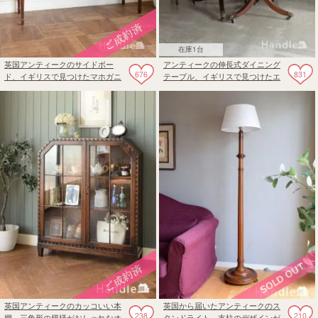
在庫1台
英国アンティークのサイドボー
アンティークの伸長式ダイニング
676
831
ド、イギリスで見つけたマホガニ
テーブル、イギリスで見つけたエ
ー材の収納家具
クステンションテーブル
英国アンティークのカッコいい本
英国から届いたアンティークのス
238
210
棚、三角形の模様がおしゃれなオ
タンドライト、支柱のデザインが