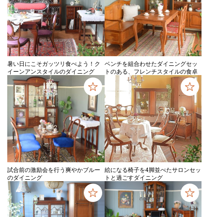
暑い日にこそガッツリ食べよう！ク
ベンチを組合わせたダイニングセッ
イーンアンスタイルのダイニング
トのある、フレンチスタイルの食卓
試合前の激励会を行う爽やかブルー
絵になる椅子を4脚並べたサロンセッ
のダイニング
トと過ごすダイニング