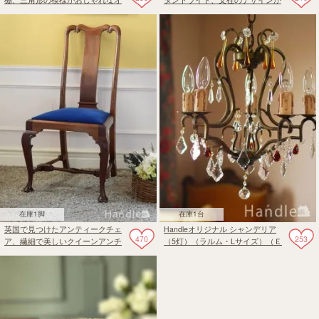
ーク材のブックケース
おしゃれなフロアランプ
在庫1脚
在庫1台
英国で見つけたアンティークチェ
Handleオリジナル シャンデリア
470
253
ア、繊細で美しいクイーンアンチ
（5灯）（ラルム・Lサイズ）（Ｅ
ェア
17シャンデリア球付）