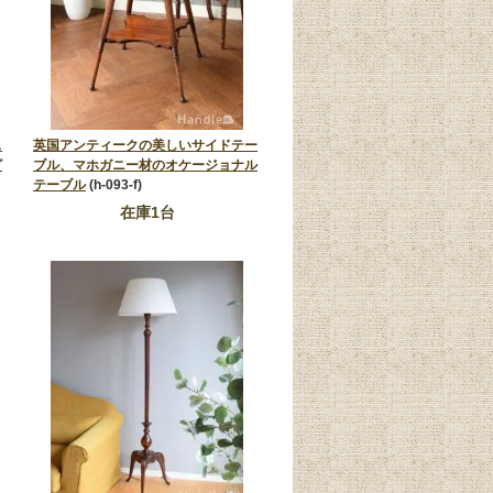
ス
英国アンティークの美しいサイドテー
グ
ブル、マホガニー材のオケージョナル
テーブル
(h-093-f)
在庫1台