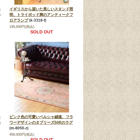
ゃ
イギリスから届いた美しいスタンド照
j-
明、トライポッド脚のアンティークフ
ロアランプ
(k-3318-f)
195,000円(税込)
SOLD OUT
チ
ピンク色の可愛いペルシャ絨毯、フラ
ル
ワーデザインのタブリーズ50Rのラグ
(m-8050-z)
458,000円(税込)
SOLD OUT