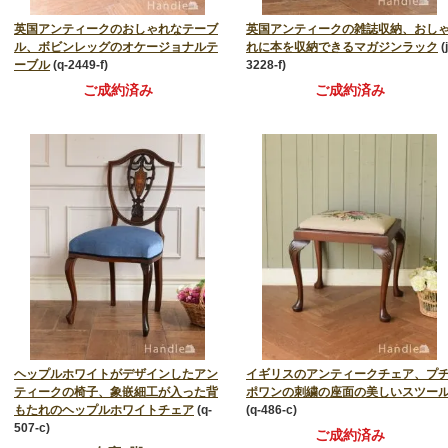
英国アンティークのおしゃれなテーブ
英国アンティークの雑誌収納、おし
ル、ボビンレッグのオケージョナルテ
れに本を収納できるマガジンラック
(
ーブル
(q-2449-f)
3228-f)
ご成約済み
ご成約済み
ヘップルホワイトがデザインしたアン
イギリスのアンティークチェア、プ
ティークの椅子、象嵌細工が入った背
ポワンの刺繍の座面の美しいスツー
もたれのヘップルホワイトチェア
(q-
(q-486-c)
507-c)
ご成約済み