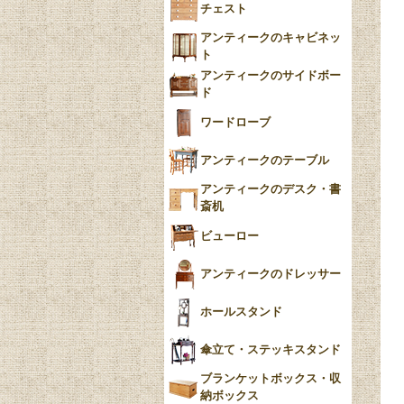
チェスト
Blue）
アンティークのキャビネッ
YUAN
ト
アンティークのサイドボー
チンツ
ド
クリノリン
ワードローブ
アンティークのテーブル
アンティークのデスク・書
斎机
ビューロー
アンティークのドレッサー
ホールスタンド
傘立て・ステッキスタンド
ブランケットボックス・収
納ボックス