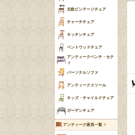
ごみ箱
カブリオールレッグ
北欧ビンテージチェア
収納箱
パッドフット
チャーチチェア
クロウ＆ボール
クッション
キッチンチェア
ブラケットフィート
おしゃれなカーテン
ベントウッドチェア
バンフット
マルチクロス・カバ
アンティークベンチ・セテ
ー
ィ
トライポッド
ミラー
パーソナルソファ
バラスター
花瓶おしゃれ
アンティークスツール
陶磁器の模様一覧
陶器の人形
キッズ・チャイルドチェア
イマリ（IMARI）
ブルー＆ホワイト
キャンドルホルダー
ガーデンチェア
ブルーウィローパターン
アンティーク家具一覧
フローブルー（Flow