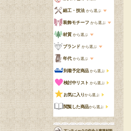
キッチン・ダイニング
英国アンティーク
家具の色一覧
細工・技法
から選ぶ
デスクおしゃれ
寝室
英国クラシック
カスタード色
細工・技法の一覧
装飾モチーフ
から選ぶ
食器棚おしゃれ
書斎
北欧ビンテージ
アップルパイ色
象嵌・マーケットリー
模様の一覧
材質
から選ぶ
木製ワゴン
和室
フレンチエレガント
カラメルソース色
寄木・パーケットリー
ペディメント
材質の一覧
ブランド
から選ぶ
テーブルおしゃれ
玄関・ガーデン
ナチュラルカントリー
チョコレート色
浮き彫り（レリーフ）
コーニス
オーク材
ブランド一覧
年代
から選ぶ
おしゃれな椅子・チ
様式一覧
オリーブ色
透かし彫り
アプライドモールディン
マホガニー
ェア
Handleオリジナル
年代別の一覧
到着予定商品
から選ぶ
グ
ゴシック・チューダー様
ペイント、カラー
プチポワン
ウォールナット材
洋服タンス
ウィリアムモリス
アンティーク
式
検討中リスト
から選ぶ
ストラップワーク
赤
バーボラ細工
チーク材
アーコール
ビンテージ
チェストおしゃれ
エリザベス様式
お気に入り
雷文
から選ぶ
青
パイン材
G-PLAN
アンティーク調
ジャコビアン
クローゼット
ビーディング
閲覧した商品
から選ぶ
緑
エルム材
NATHAN
ロココ様式
リネンフォールド
鏡台
白・ホワイト
ローズウッド材
ロイドルーム
シノワズリ
ルネット
花台
アンティークの似合う建築材料