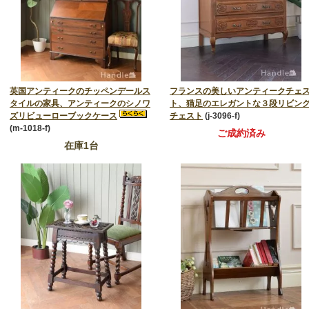
英国アンティークのチッペンデールス
フランスの美しいアンティークチェ
タイルの家具、アンティークのシノワ
ト、猫足のエレガントな３段リビン
ズリビューローブックケース
チェスト
(j-3096-f)
(m-1018-f)
ご成約済み
在庫1台