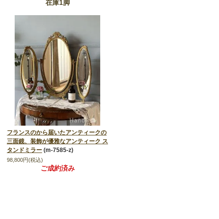
在庫1脚
フランスのから届いたアンティークの
三面鏡、装飾が優雅なアンティーク ス
タンドミラー
(m-7585-z)
98,800円(税込)
ご成約済み