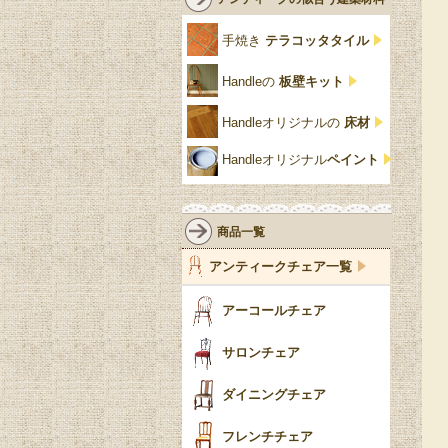
クリア・透明
サテンウッド材
コントワールドファミー
シャビーシック
アカンサス
ユ
手焼き
テラコッタタイル
仏壇おしゃれ
黒・ブラック
ビーチ材
クイーンアン様式
パイクラスト
ジェニファーテイラー
Handleの
板壁キット
靴箱収納
トーラ材
エドワーディアン
アーチ
チェスターフィールド
Handleオリジナルの
床材
スリッパ収納
チッペンデール様式
ハスク
リリパットレーン
Handleオリジナル
ペイント
おしゃれな傘立て
ミッドセンチュリー
脚のモチーフ一覧
アングルポイズ
壁掛け家具
アールヌーボー
ターニングレッグ
ウォーカー＆ホール
商品一覧
パーテーション・間
アールデコ
バルボスレッグ
アンティークチェア一覧
仕切り
ヴィクトリアン
ボビンターニング
ガーデンファニチャ
アーコールチェア
ー
ツイスト
サロンチェア
食器おしゃれ
テーパードレッグ
ダイニングチェア
おしゃれラグ
フレンチカブリオール
フレンチチェア