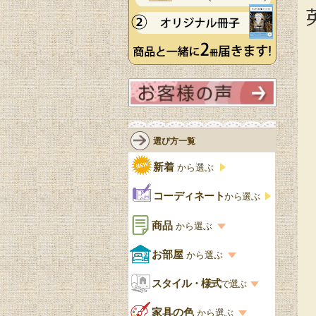
選び方一覧
新着
から選ぶ
コーディネート
から選ぶ
商品
から選ぶ
商品一覧を見る
お部屋
から選ぶ
お部屋から選ぶ一覧
スタイル・様式
収納家具
で選ぶ
リビング
スタイル一覧
家具の色
から選ぶ
書棚