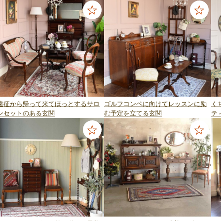
遠征から帰って来てほっとするサロ
ゴルフコンペに向けてレッスンに励
く
ンセットのある玄関
む予定を立てる玄関
テ