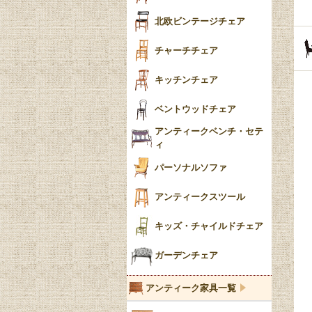
ごみ箱
カブリオールレッグ
北欧ビンテージチェア
収納箱
パッドフット
チャーチチェア
クロウ＆ボール
クッション
キッチンチェア
ブラケットフィート
おしゃれなカーテン
ベントウッドチェア
バンフット
マルチクロス・カバ
アンティークベンチ・セテ
ー
ィ
トライポッド
ミラー
パーソナルソファ
バラスター
花瓶おしゃれ
アンティークスツール
陶磁器の模様一覧
陶器の人形
キッズ・チャイルドチェア
イマリ（IMARI）
ブルー＆ホワイト
キャンドルホルダー
ガーデンチェア
ブルーウィローパターン
アンティーク家具一覧
フローブルー（Flow