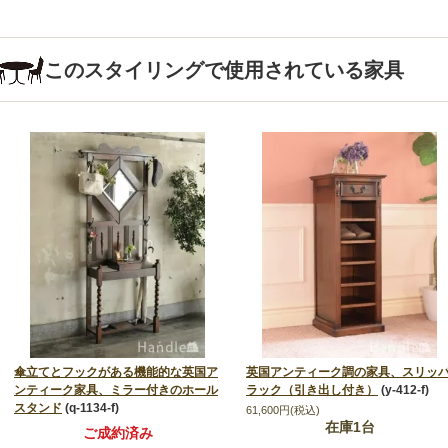
このスタイリングで使用されている家具
傘立てとフックがある機能的な英国ア
英国アンティーク調の家具、スリッ
ンティーク家具、ミラー付きのホール
ラック（引き出し付き）
(y-412-f)
スタンド
(q-1134-f)
61,600円(税込)
在庫1台
ご成約済み