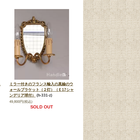
ス
ミラー付きのフランス輸入の真鍮のウ
ォールブラケット（２灯）（Ｅ17シャ
ンデリア球付）
(h-331-z)
49,800円(税込)
SOLD OUT