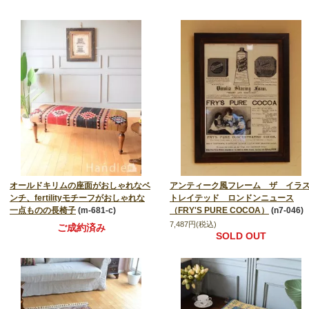
オールドキリムの座面がおしゃれなベ
アンティーク風フレーム ザ イラ
ンチ、fertilityモチーフがおしゃれな
トレイテッド ロンドンニュース
一点ものの長椅子
(m-681-c)
（FRY'S PURE COCOA）
(n7-046)
7,487円(税込)
ご成約済み
SOLD OUT