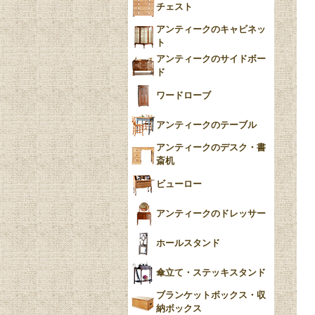
チェスト
Blue）
アンティークのキャビネッ
YUAN
ト
アンティークのサイドボー
チンツ
ド
クリノリン
ワードローブ
アンティークのテーブル
アンティークのデスク・書
斎机
ビューロー
アンティークのドレッサー
ホールスタンド
傘立て・ステッキスタンド
ブランケットボックス・収
納ボックス