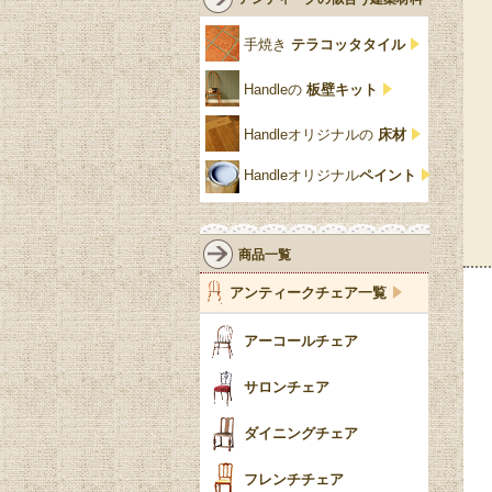
クリア・透明
サテンウッド材
コントワールドファミー
シャビーシック
アカンサス
ユ
手焼き
テラコッタタイル
仏壇おしゃれ
黒・ブラック
ビーチ材
クイーンアン様式
パイクラスト
ジェニファーテイラー
Handleの
板壁キット
靴箱収納
トーラ材
エドワーディアン
アーチ
チェスターフィールド
Handleオリジナルの
床材
スリッパ収納
チッペンデール様式
ハスク
リリパットレーン
Handleオリジナル
ペイント
おしゃれな傘立て
ミッドセンチュリー
脚のモチーフ一覧
アングルポイズ
壁掛け家具
アールヌーボー
ターニングレッグ
ウォーカー＆ホール
商品一覧
パーテーション・間
アールデコ
バルボスレッグ
アンティークチェア一覧
仕切り
ヴィクトリアン
ボビンターニング
ガーデンファニチャ
アーコールチェア
ー
ツイスト
サロンチェア
食器おしゃれ
テーパードレッグ
ダイニングチェア
おしゃれラグ
フレンチカブリオール
フレンチチェア