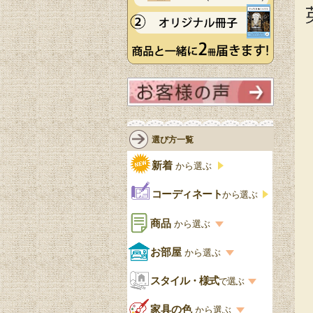
選び方一覧
新着
から選ぶ
コーディネート
から選ぶ
商品
から選ぶ
商品一覧を見る
お部屋
から選ぶ
お部屋から選ぶ一覧
スタイル・様式
収納家具
で選ぶ
リビング
スタイル一覧
家具の色
から選ぶ
書棚