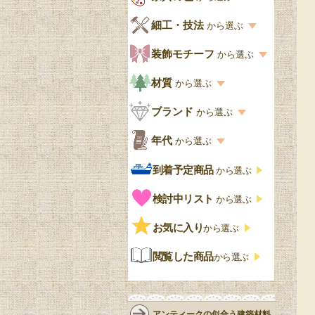
キッチン・ダイニング
英国アンティーク
家具の色一覧
細工・技法
から選ぶ
デスクおしゃれ
寝室
英国クラシック
カスタード色
細工・技法の一覧
装飾モチーフ
から選ぶ
食器棚おしゃれ
書斎
北欧ビンテージ
アップルパイ色
象嵌・マーケットリー
模様の一覧
材質
から選ぶ
木製ワゴン
和室
フレンチエレガント
カラメルソース色
寄木・パーケットリー
ペディメント
材質の一覧
ブランド
から選ぶ
テーブルおしゃれ
玄関・ガーデン
ナチュラルカントリー
チョコレート色
浮き彫り（レリーフ）
コーニス
オーク材
ブランド一覧
年代
から選ぶ
おしゃれな椅子・チ
様式一覧
オリーブ色
透かし彫り
アプライドモールディン
マホガニー
ェア
Handleオリジナル
年代別の一覧
到着予定商品
から選ぶ
グ
ゴシック・チューダー様
ペイント、カラー
プチポワン
ウォールナット材
洋服タンス
ウィリアムモリス
アンティーク
式
検討中リスト
から選ぶ
ストラップワーク
赤
バーボラ細工
チーク材
アーコール
ビンテージ
チェストおしゃれ
エリザベス様式
お気に入り
雷文
から選ぶ
青
パイン材
G-PLAN
アンティーク調
ジャコビアン
クローゼット
ビーディング
閲覧した商品
から選ぶ
緑
エルム材
NATHAN
ロココ様式
リネンフォールド
鏡台
白・ホワイト
ローズウッド材
ロイドルーム
シノワズリ
ルネット
花台
アンティークの似合う建築材料