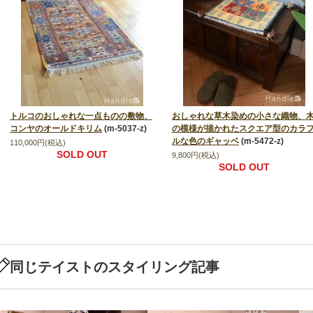
トルコのおしゃれな一点ものの敷物、
おしゃれな草木染めの小さな織物、
コンヤのオールドキリム
(m-5037-z)
の模様が描かれたスクエア型のカラ
ルな色のギャッベ
(m-5472-z)
110,000円(税込)
SOLD OUT
9,800円(税込)
SOLD OUT
同じテイストのスタイリング記事