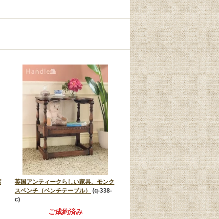
パ
英国アンティークらしい家具、モンク
スベンチ（ベンチテーブル）
(q-338-
c)
ご成約済み