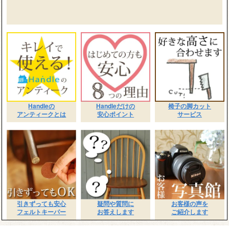
Handleの
Handleだけの
椅子の脚カット
アンティークとは
安心ポイント
サービス
引きずっても安心
疑問や質問に
お客様の声を
フェルトキーパー
お答えします
ご紹介します