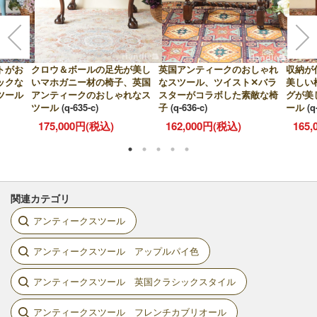
トがお
クロウ＆ボールの足先が美し
英国アンティークのおしゃれ
収納が
ックな
いマホガニー材の椅子、英国
なスツール、ツイスト✕バラ
美しい
ツール
アンティークのおしゃれなス
スターがコラボした素敵な椅
グが美
ツール
(q-635-c)
子
(q-636-c)
ール
(q
175,000円(税込)
162,000円(税込)
165
関連カテゴリ
アンティークスツール
アンティークスツール アップルパイ色
アンティークスツール 英国クラシックスタイル
アンティークスツール フレンチカブリオール