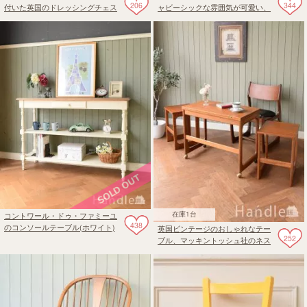
206
344
付いた英国のドレッシングチェス
ャビーシックな雰囲気が可愛い、
ト
オープンシェルフ
在庫1台
コントワール・ドゥ・ファミーユ
438
のコンソールテーブル(ホワイト)
英国ビンテージのおしゃれなテー
252
ブル、マッキントッシュ社のネス
トテーブル