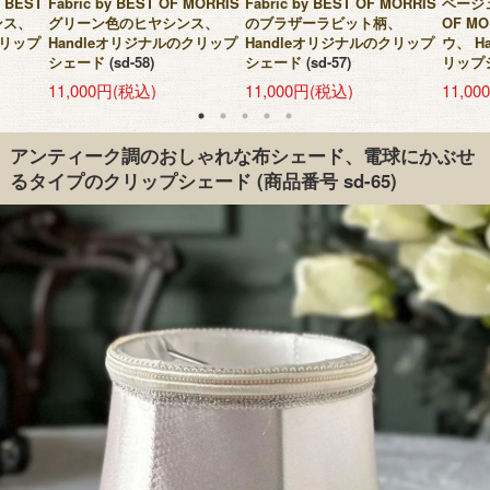
 BEST
Fabric by BEST OF MORRIS
Fabric by BEST OF MORRIS
ベージュ色
ンス、
グリーン色のヒヤシンス、
のブラザーラビット柄、
OF M
クリップ
Handleオリジナルのクリップ
Handleオリジナルのクリップ
ウ、 H
シェード
(sd-58)
シェード
(sd-57)
リップ
11,000円(税込)
11,000円(税込)
11,0
アンティーク調のおしゃれな布シェード、電球にかぶせ
るタイプのクリップシェード
(商品番号 sd-65)