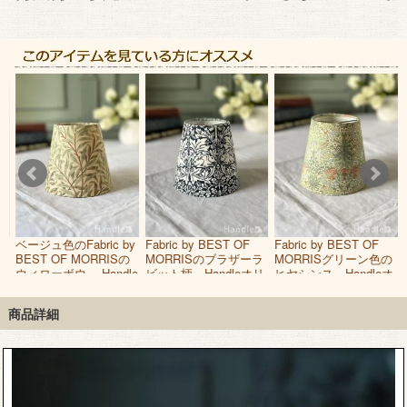
小
ベージュ色のFabric by
Fabric by BEST OF
Fabric by BEST OF
ト
BEST OF MORRISの
MORRISのブラザーラ
MORRISグリーン色の
ミ
ウィローボウ、 Handle
ビット柄、Handleオリ
ヒヤシンス、Handleオ
ー
オリジナルのクリップ
ジナルのクリップシェ
リジナルのクリップシ
シェード
ード
ェード
商品詳細