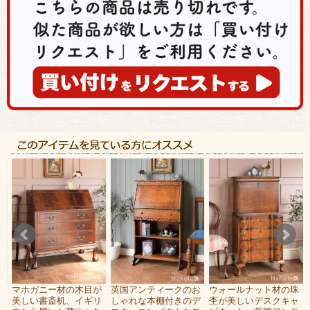
杢
マホガニー材の木目が
英国アンティークのお
ウォールナット材の珠
ー
美しい書斎机、イギリ
しゃれな本棚付きのデ
杢が美しいデスクキャ