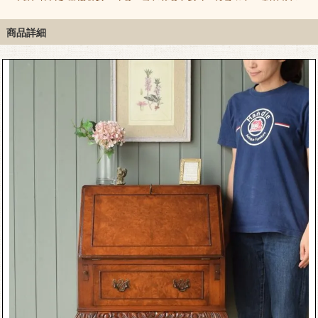
し
スから届いた華やかな
スク、コンパクトなス
ビネット、英国アンテ
ー
ライティングビューロ
テューデントビューロ
ィークのライティング
ー
ー
ビューロー
商品詳細