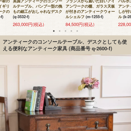
ー材の
英国アンティークのコンソー
フランスから届いた白いアイ
バルボ
イギリ
ルテーブル、バンブー型の挽
アンワークの棚、ガラス天板
アンテ
ークの
もの細工がおしゃれなデスク
が付きのアンティークウォー
しが付
-f)
(q-3532-f)
ルシェルフ
(m-1255-f)
ル
(k-2
263,000円(税込)
84,500円(税込)
228,
アンティークのコンソールテーブル、デスクとしても使
える便利なアンティーク家具
(商品番号 q-2600-f)