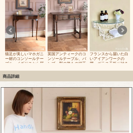
ン
猫足が美しいマホガニ
英国アンティークのコ
フランスから届いた白
ー
ー材のコンソールテー
ンソールテーブル、バ
いアイアンワークの
ブル、イギリスから届
ンブー型の挽もの細工
棚、ガラス天板が付き
いたアンティークのゲ
がおしゃれなデスク
のアンティークウォー
ームテーブル
ルシェルフ
商品詳細