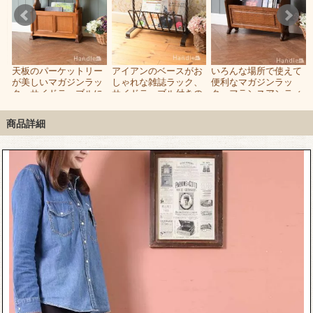
ジ
天板のパーケットリー
アイアンのベースがお
いろんな場所で使えて
ル
が美しいマガジンラッ
しゃれな雑誌ラック、
便利なマガジンラッ
ン
ク、サイドテーブルに
サイドテーブル付きの
ク、フランスアンティ
使えるアンティークマ
マガジンラック
ークの雑誌入れ
ガジンラック
商品詳細