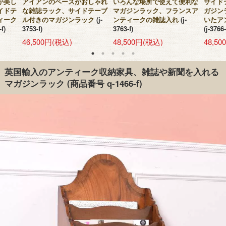
が美し
アイアンのベースがおしゃれ
いろんな場所で使えて便利な
サイド
イドテ
な雑誌ラック、サイドテーブ
マガジンラック、フランスア
ガジン
ィーク
ル付きのマガジンラック
(j-
ンティークの雑誌入れ
(j-
いたア
-f)
3753-f)
3763-f)
(j-3766-
46,500円(税込)
48,500円(税込)
48,5
英国輸入のアンティーク収納家具、雑誌や新聞を入れる
マガジンラック
(商品番号 q-1466-f)