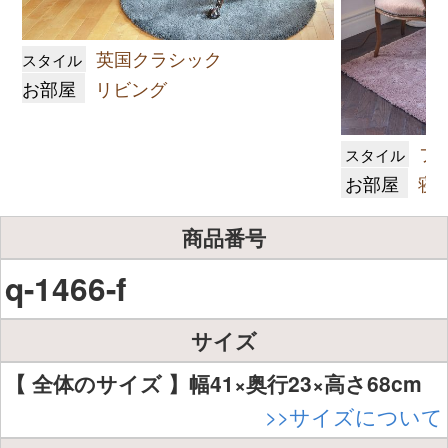
英国クラシック
スタイル
お部屋
リビング
フ
スタイル
お部屋
寝
商品番号
q-1466-f
サイズ
【 全体のサイズ 】幅41×奥行23×高さ68cm
>>サイズについて