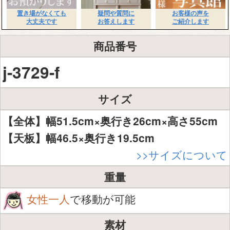
置き場がなくても
疑問や質問に
お客様の声を
大丈夫です
お答えします
ご紹介します
商品番号
j-3729-f
サイズ
【全体】幅51.5cm×奥行き26cm×高さ55cm
【天板】幅46.5×奥行き19.5cm
>>サイズについて
重量
女性一人
で移動が可能
素材