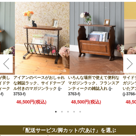
が美し
アイアンのベースがおしゃれ
いろんな場所で使えて便利な
サイド
イドテ
な雑誌ラック、サイドテーブ
マガジンラック、フランスア
ガジン
ィーク
ル付きのマガジンラック
(j-
ンティークの雑誌入れ
(j-
いたア
-f)
3753-f)
3763-f)
(j-3766-
46,500円(税込)
48,500円(税込)
48,
「配送サービス/脚カット/穴あけ」を選ぶ