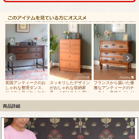
-
英国アンティークのお
スッキリしたデザイン
フランスから届いた優
ラ
しゃれな整理ダンス、
がおしゃれな収納家
雅なアンティークのチ
の
ツイスト足がおゃれな
具、イギリスから届い
ェスト、曲線ラインが
オーク材の2段チェス
た北欧スタイルの5段
美しい３段タイプのコ
ト
チェスト
モード
商品詳細