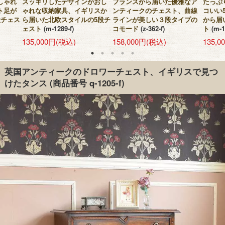
しゃれ
スッキリしたデザインがおし
フランスから届いた優雅なア
たっぷ
ト足が
ゃれな収納家具、イギリスか
ンティークのチェスト、曲線
コいい
段チェス
ら届いた北欧スタイルの5段チ
ラインが美しい３段タイプの
から届
ェスト
(m-1289-f)
コモード
(z-362-f)
ト
(m-1
135,000円(税込)
158,000円(税込)
135,
英国アンティークのドロワーチェスト、イギリスで見つ
けたタンス
(商品番号 q-1205-f)