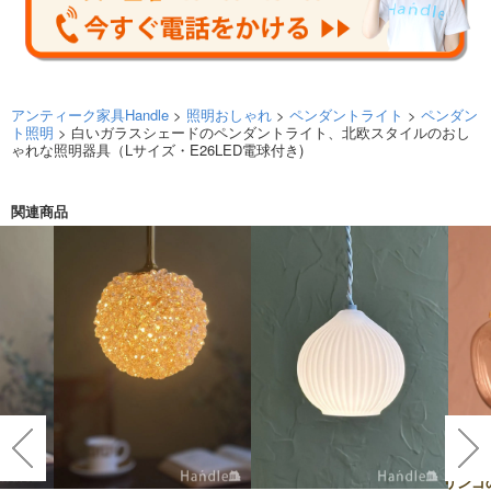
アンティーク家具Handle
>
照明おしゃれ
>
ペンダントライト
>
ペンダン
ト照明
> 白いガラスシェードのペンダントライト、北欧スタイルのおし
ゃれな照明器具（Lサイズ・E26LED電球付き)
関連商品
リンゴ