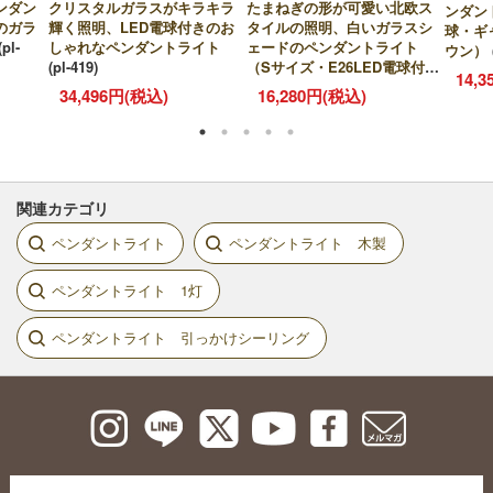
ンダン
クリスタルガラスがキラキラ
たまねぎの形が可愛い北欧ス
ンダン
のガラ
輝く照明、LED電球付きのお
タイルの照明、白いガラスシ
球・ギ
(pl-
しゃれなペンダントライト
ェードのペンダントライト
ウン）
(pl-419)
（Sサイズ・E26LED電球付
14,
き)
(pl-417)
34,496円(税込)
16,280円(税込)
関連カテゴリ
ペンダントライト
ペンダントライト 木製
ペンダントライト 1灯
ペンダントライト 引っかけシーリング