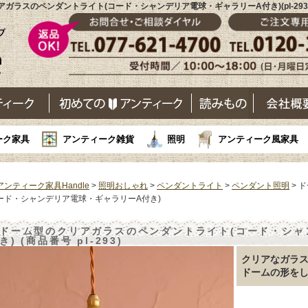
ガラスのペンダントライト(コード・シャンデリア電球・ギャラリーA付き)(pl-29
ーク家具
アンティーク雑貨
照明
アンティーク風家具
アンティーク家具Handle
>
照明おしゃれ
>
ペンダントライト
>
ペンダント照明
> 
ード・シャンデリア電球・ギャラリーA付き)
ドーム型のクリアガラスのペンダントライト(コード・シャ
き) (商品番号 pl-293)
クリアなガラ
ドームの形を