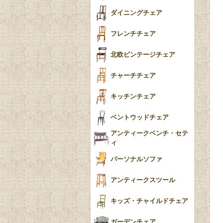
テーパードレッグ
ダイニングチェア
おしゃれラグ
フレンチカブリオール
フレンチチェア
ごみ箱
カブリオールレッグ
北欧ビンテージチェア
収納箱
パッドフット
チャーチチェア
クロウ＆ボール
クッション
キッチンチェア
ブラケットフィート
おしゃれなカーテン
ベントウッドチェア
バンフット
マルチクロス・カバ
アンティークベンチ・セテ
ー
ィ
トライポッド
ミラー
パーソナルソファ
バラスター
花瓶おしゃれ
アンティークスツール
陶磁器の模様一覧
陶器の人形
キッズ・チャイルドチェア
イマリ（IMARI）
ブルー＆ホワイト
キャンドルホルダー
ガーデンチェア