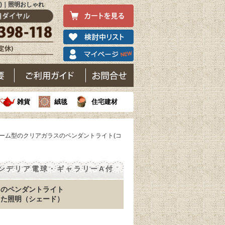
3)｜照明おしゃれ
雑貨
絨毯
住宅建材
ドーム型のクリアガラスのペンダントライト(コ
ンデリア電球・ギャラリーA付
スのペンダントライト
した照明（シェード）