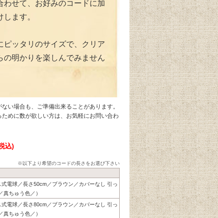
合わせて、お好みのコードに加
けします。
にピッタリのサイズで、クリア
らの明かりを楽しんでみません
がない場合も、ご準備出来ることがあります。
るために数が欲しい方は、お気軽にお問い合わ
(税込)
※以下より希望のコードの長さをお選び下さい
リス式電球／長さ50cm／ブラウン／カバーなし 引っ
／真ちゅう色／）
リス式電球／長さ80cm／ブラウン／カバーなし 引っ
／真ちゅう色／）