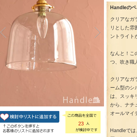
Handleの
クリアなガ
リとした雰
ントライト
なんと！こ
つ、吹き職
クリアなガ
ーム型のシ
は、スッキ
から、ナチ
オールマイ
23
Handle