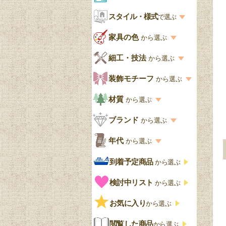
お部屋から選ぶ一覧
スタイル・様式
収納家具
で選ぶ
リビング
スタイル一覧
家具の色
から選ぶ
書棚
キッチン・ダイニング
英国アンティーク
家具の色一覧
細工・技法
から選ぶ
デスクおしゃれ
寝室
英国クラシック
カスタード色
細工・技法の一覧
装飾モチーフ
から選ぶ
食器棚おしゃれ
書斎
北欧ビンテージ
アップルパイ色
象嵌・マーケットリー
模様の一覧
材質
から選ぶ
木製ワゴン
和室
フレンチエレガント
カラメルソース色
寄木・パーケットリー
ペディメント
材質の一覧
ブランド
から選ぶ
テーブルおしゃれ
玄関・ガーデン
ナチュラルカントリー
チョコレート色
浮き彫り（レリーフ）
コーニス
オーク材
ブランド一覧
年代
から選ぶ
おしゃれな椅子・チ
様式一覧
オリーブ色
透かし彫り
アプライドモールディン
マホガニー
ェア
Handleオリジナル
年代別の一覧
到着予定商品
から選ぶ
グ
ゴシック・チューダー様
ペイント、カラー
プチポワン
ウォールナット材
洋服タンス
ウィリアムモリス
アンティーク
式
検討中リスト
から選ぶ
ストラップワーク
赤
バーボラ細工
チーク材
アーコール
ビンテージ
チェストおしゃれ
エリザベス様式
お気に入り
雷文
から選ぶ
青
パイン材
G-PLAN
アンティーク調
ジャコビアン
クローゼット
ビーディング
閲覧した商品
から選ぶ