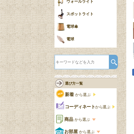
ウォールライト
スポットライト
電球傘
電球
選び方一覧
新着
から選ぶ
コーディネート
から選ぶ
商品
から選ぶ
商品一覧を見る
お部屋
から選ぶ