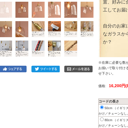
置、好みに
工してお届
自分のお家
なガラスか
か？
※在庫に必要な数
お揃いで取り付け
せ下さい。
16,200円
価格:
コードの長さ
50cm （イギ
かけ／チェーンなし
80cm （イギ
かけ／チェーンなし