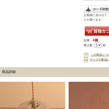
お客様に合わせて
どが選べます」
4個
在庫:
購入数:
個
この商品につ
サイズや配送
商品詳細