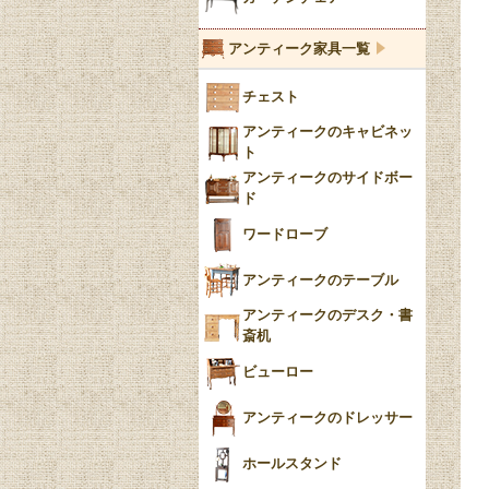
ブルーウィローパターン
アンティーク家具一覧
フローブルー（Flow
チェスト
Blue）
アンティークのキャビネッ
YUAN
ト
アンティークのサイドボー
チンツ
ド
クリノリン
ワードローブ
アンティークのテーブル
アンティークのデスク・書
斎机
ビューロー
アンティークのドレッサー
ホールスタンド