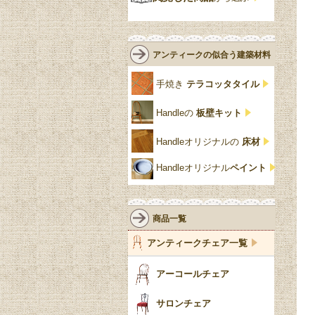
緑
エルム材
NATHAN
ロココ様式
リネンフォールド
鏡台
白・ホワイト
ローズウッド材
ロイドルーム
シノワズリ
ルネット
花台
アンティークの似合う建築材料
クリア・透明
サテンウッド材
コントワールドファミー
シャビーシック
アカンサス
ユ
手焼き
テラコッタタイル
仏壇おしゃれ
黒・ブラック
ビーチ材
クイーンアン様式
パイクラスト
ジェニファーテイラー
Handleの
板壁キット
靴箱収納
トーラ材
エドワーディアン
アーチ
チェスターフィールド
Handleオリジナルの
床材
スリッパ収納
チッペンデール様式
ハスク
リリパットレーン
Handleオリジナル
ペイント
おしゃれな傘立て
ミッドセンチュリー
脚のモチーフ一覧
アングルポイズ
壁掛け家具
アールヌーボー
ターニングレッグ
ウォーカー＆ホール
商品一覧
パーテーション・間
アールデコ
バルボスレッグ
アンティークチェア一覧
仕切り
ヴィクトリアン
ボビンターニング
ガーデンファニチャ
アーコールチェア
ー
ツイスト
サロンチェア
食器おしゃれ