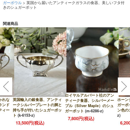
ガーボウル
> 英国から届いたアンティークガラスの食器、美しいフタ付
きのシュガーポット
関連商品
ロイヤルアルバート社のアン
ゃれな
英国輸入の銀食器、アンティ
ホーン
ティーク食器、シルバーメー
ランド
ークシルバープレートの脚と
ガーポ
プル（Silver Maple）のシュ
ティー
持ち手が付いたシュガーポッ
ン色の
ガーポット
(m-6286-z)
ト
(k-6153-z)
z)
7,800円(税込)
13,500円(税込)
6,2