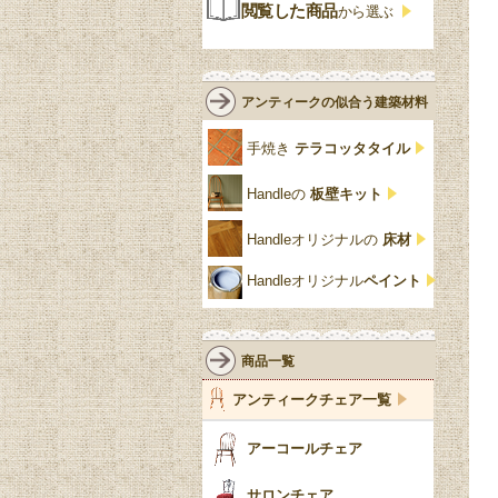
ジャコビアン
クローゼット
ビーディング
閲覧した商品
から選ぶ
緑
エルム材
NATHAN
ロココ様式
リネンフォールド
鏡台
白・ホワイト
ローズウッド材
ロイドルーム
シノワズリ
ルネット
花台
アンティークの似合う建築材料
クリア・透明
サテンウッド材
コントワールドファミー
シャビーシック
アカンサス
ユ
手焼き
テラコッタタイル
仏壇おしゃれ
黒・ブラック
ビーチ材
クイーンアン様式
パイクラスト
ジェニファーテイラー
Handleの
板壁キット
靴箱収納
トーラ材
エドワーディアン
アーチ
チェスターフィールド
Handleオリジナルの
床材
スリッパ収納
チッペンデール様式
ハスク
リリパットレーン
Handleオリジナル
ペイント
おしゃれな傘立て
ミッドセンチュリー
脚のモチーフ一覧
アングルポイズ
壁掛け家具
アールヌーボー
ターニングレッグ
ウォーカー＆ホール
商品一覧
パーテーション・間
アールデコ
バルボスレッグ
アンティークチェア一覧
仕切り
ヴィクトリアン
ボビンターニング
ガーデンファニチャ
アーコールチェア
ー
ツイスト
サロンチェア