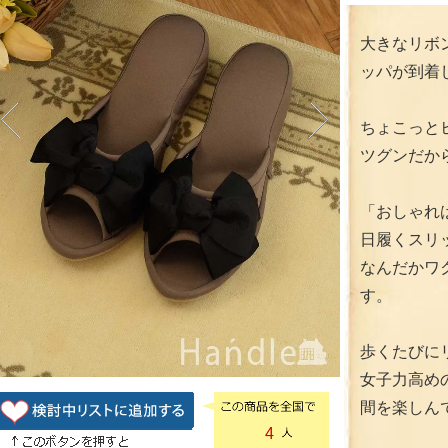
大きなリボ
ッパが到着
ちょこっと
ツグンだか
「おしゃれ
日履くスリ
なんだかワ
す。
歩くたびに
女子力高め
間を楽しん
4