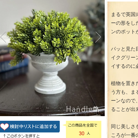
まるで英国
ーの形をし
ンのポット
パッと見た
イクグリー
イするのに
植物を置き
う方も、ま
ーンなので
ることが出
同じ美しさ
30
ころが一番