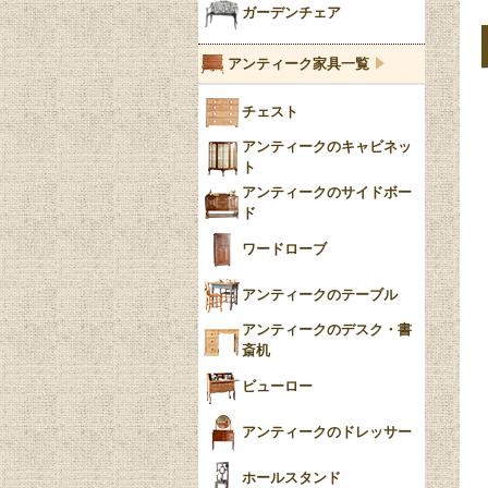
ブルー＆ホワイト
キャンドルホルダー
ガーデンチェア
ブルーウィローパターン
アンティーク家具一覧
フローブルー（Flow
チェスト
Blue）
アンティークのキャビネッ
YUAN
ト
アンティークのサイドボー
チンツ
ド
クリノリン
ワードローブ
アンティークのテーブル
アンティークのデスク・書
斎机
ビューロー
アンティークのドレッサー
ホールスタンド