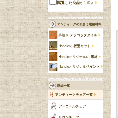
ジャコビアン
クローゼット
ビーディング
閲覧した商品
から選ぶ
緑
エルム材
NATHAN
ロココ様式
リネンフォールド
鏡台
白・ホワイト
ローズウッド材
ロイドルーム
シノワズリ
ルネット
花台
アンティークの似合う建築材料
クリア・透明
サテンウッド材
コントワールドファミー
シャビーシック
アカンサス
ユ
手焼き
テラコッタタイル
仏壇おしゃれ
黒・ブラック
ビーチ材
クイーンアン様式
パイクラスト
ジェニファーテイラー
Handleの
板壁キット
靴箱収納
トーラ材
エドワーディアン
アーチ
チェスターフィールド
Handleオリジナルの
床材
スリッパ収納
チッペンデール様式
ハスク
リリパットレーン
Handleオリジナル
ペイント
おしゃれな傘立て
ミッドセンチュリー
脚のモチーフ一覧
アングルポイズ
壁掛け家具
アールヌーボー
ターニングレッグ
ウォーカー＆ホール
商品一覧
パーテーション・間
アールデコ
バルボスレッグ
アンティークチェア一覧
仕切り
ヴィクトリアン
ボビンターニング
ガーデンファニチャ
アーコールチェア
ー
ツイスト
サロンチェア