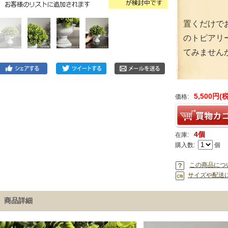
置くだけで
のトピアリ
てみません
5,500円(
価格:
4個
在庫:
購入数:
個
この商品につ
サイズや配送
商品詳細