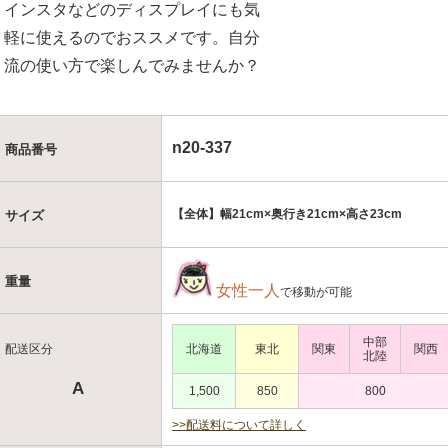
インスタなどのディスプレイにも気
軽に使えるのでおススメです。自分
流の使い方で楽しんでみませんか？
n20-337
商品番号
【全体】幅21cm×奥行き21cm×高さ23cm
サイズ
重量
女性一人
で移動が可能
中部
配送区分
北海道
東北
関東
関西
北陸
A
1,500
850
800
>>配送料について詳しく