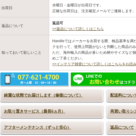
水曜日・金曜日が出荷日です。
出荷日
正確な出荷日は、注文確定メールでご連絡します
返品可
返品について
>>返品について詳しくはこちら
Handleではメーカーを出荷する際、検品基準を
クを行って、使用上問題がないと判断した商品のみ
知っておいて欲しいこと
ただ、海外輸入の商品が多いため柄やサイズなど個
めご了承ください。
>>インテリア雑貨について詳しくはこちらをお読
綺麗な状態でお届けします（修復について）
配送料につい
お取り置きサービス（最長6ヵ月）
再買い取りシ
アフターメンテナンス（ずっと安心）
返品について