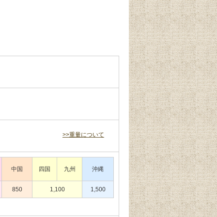
>>重量について
中国
四国
九州
沖縄
850
1,100
1,500