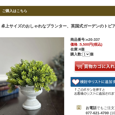
ご購入はこちら
卓上サイズのおしゃれなプランター、英国式ガーデンのトピ
商品番号:
n20-337
価格 :
5,500円(税込)
在庫:
4個
購入数:
個
お電話
でもご注文
077-621-4700
(1