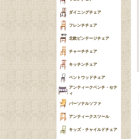
食器おしゃれ
テーパードレッグ
ダイニングチェア
おしゃれラグ
フレンチカブリオール
フレンチチェア
ごみ箱
カブリオールレッグ
北欧ビンテージチェア
収納箱
パッドフット
チャーチチェア
クロウ＆ボール
クッション
キッチンチェア
ブラケットフィート
おしゃれなカーテン
ベントウッドチェア
バンフット
マルチクロス・カバ
アンティークベンチ・セテ
ー
ィ
トライポッド
ミラー
パーソナルソファ
バラスター
花瓶おしゃれ
アンティークスツール
陶磁器の模様一覧
陶器の人形
キッズ・チャイルドチェア
イマリ（IMARI）