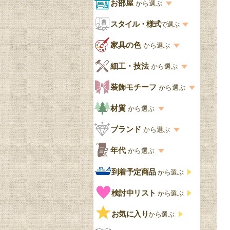
商品一覧を見る
お部屋
から選ぶ
お部屋から選ぶ一覧
スタイル・様式
収納家具
で選ぶ
リビング
スタイル一覧
家具の色
から選ぶ
書棚
キッチン・ダイニング
英国アンティーク
家具の色一覧
細工・技法
から選ぶ
デスクおしゃれ
寝室
英国クラシック
カスタード色
細工・技法の一覧
装飾モチーフ
から選ぶ
食器棚おしゃれ
書斎
北欧ビンテージ
アップルパイ色
象嵌・マーケットリー
模様の一覧
材質
から選ぶ
木製ワゴン
和室
フレンチエレガント
カラメルソース色
寄木・パーケットリー
ペディメント
材質の一覧
ブランド
から選ぶ
テーブルおしゃれ
玄関・ガーデン
ナチュラルカントリー
チョコレート色
浮き彫り（レリーフ）
コーニス
オーク材
ブランド一覧
年代
から選ぶ
おしゃれな椅子・チ
様式一覧
オリーブ色
透かし彫り
アプライドモールディン
マホガニー
ェア
Handleオリジナル
年代別の一覧
到着予定商品
から選ぶ
グ
ゴシック・チューダー様
ペイント、カラー
プチポワン
ウォールナット材
洋服タンス
ウィリアムモリス
アンティーク
式
検討中リスト
から選ぶ
ストラップワーク
赤
バーボラ細工
チーク材
アーコール
ビンテージ
チェストおしゃれ
エリザベス様式
お気に入り
雷文
から選ぶ
青
パイン材
G-PLAN
アンティーク調