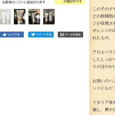
この子のデ
どの柑橘類
ジが収穫さ
オレンジの
れたもの。
アロエベラ
したしっか
りがほのか
お揃いのハ
ントにもピ
イタリア各
施し、爽や