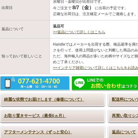
水曜日・金曜日が出荷日です。
8/7（金）
出荷日
今ご注文で
に出荷の予定です。
正確な出荷日は、注文確定メールでご連絡します
返品可
返品について
>>返品について詳しくはこちら
Handleではメーカーを出荷する際、検品基準を
クを行って、使用上問題がないと判断した商品のみ
知っておいて欲しいこと
ただ、海外輸入の商品が多いため柄やサイズなど個
めご了承ください。
>>インテリア雑貨について詳しくはこちらをお読
綺麗な状態でお届けします（修復について）
配送料につい
お取り置きサービス（最長6ヵ月）
再買い取りシ
アフターメンテナンス（ずっと安心）
返品について