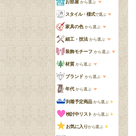
商品一覧を見る
お部屋
から選ぶ
お部屋から選ぶ一覧
スタイル・様式
収納家具
で選ぶ
リビング
スタイル一覧
家具の色
から選ぶ
書棚
キッチン・ダイニング
英国アンティーク
家具の色一覧
細工・技法
から選ぶ
デスクおしゃれ
寝室
英国クラシック
カスタード色
細工・技法の一覧
装飾モチーフ
から選ぶ
食器棚おしゃれ
書斎
北欧ビンテージ
アップルパイ色
象嵌・マーケットリー
模様の一覧
材質
から選ぶ
木製ワゴン
和室
フレンチエレガント
カラメルソース色
寄木・パーケットリー
ペディメント
材質の一覧
ブランド
から選ぶ
テーブルおしゃれ
玄関・ガーデン
ナチュラルカントリー
チョコレート色
浮き彫り（レリーフ）
コーニス
オーク材
ブランド一覧
年代
から選ぶ
おしゃれな椅子・チ
様式一覧
オリーブ色
透かし彫り
アプライドモールディン
マホガニー
ェア
Handleオリジナル
年代別の一覧
到着予定商品
から選ぶ
グ
ゴシック・チューダー様
ペイント、カラー
プチポワン
ウォールナット材
洋服タンス
ウィリアムモリス
アンティーク
式
検討中リスト
から選ぶ
ストラップワーク
赤
バーボラ細工
チーク材
アーコール
ビンテージ
チェストおしゃれ
エリザベス様式
お気に入り
雷文
から選ぶ
青
パイン材
G-PLAN
アンティーク調