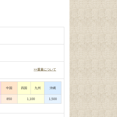
>>重量について
中国
四国
九州
沖縄
850
1,100
1,500