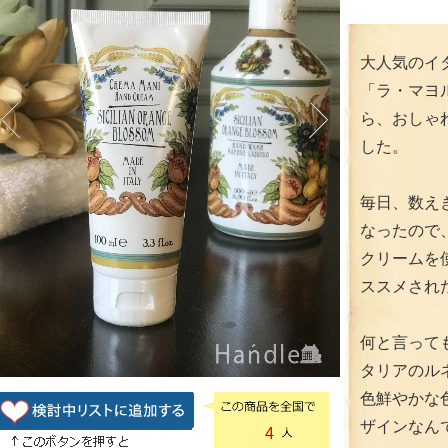
大人気のイ
「ラ・マヨルカ
ら、おしゃ
した。
毎日、数え
なったので
クリームを
ススメされ
何と言って
タリアのル
色鮮やかな
ザインなん
4