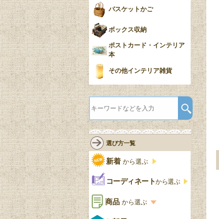
バスケットかご
ボックス収納
ポストカード・インテリア
本
その他インテリア雑貨
選び方一覧
新着
から選ぶ
コーディネート
から選ぶ
商品
から選ぶ