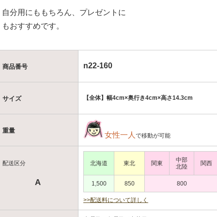
自分用にももちろん、プレゼントに
もおすすめです。
n22-160
商品番号
【全体】幅4cm×奥行き4cm×高さ14.3cm
サイズ
重量
女性一人
で移動が可能
中部
配送区分
北海道
東北
関東
関西
北陸
A
1,500
850
800
>>配送料について詳しく