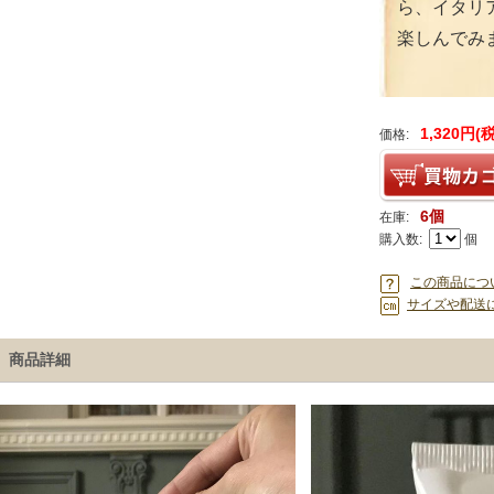
ら、イタリ
楽しんでみ
1,320円(
価格:
6個
在庫:
購入数:
個
この商品につ
サイズや配送
商品詳細