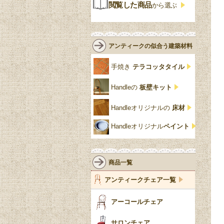
ジャコビアン
クローゼット
ビーディング
閲覧した商品
から選ぶ
緑
エルム材
NATHAN
ロココ様式
リネンフォールド
鏡台
白・ホワイト
ローズウッド材
ロイドルーム
シノワズリ
ルネット
花台
アンティークの似合う建築材料
クリア・透明
サテンウッド材
コントワールドファミー
シャビーシック
アカンサス
ユ
手焼き
テラコッタタイル
仏壇おしゃれ
黒・ブラック
ビーチ材
クイーンアン様式
パイクラスト
ジェニファーテイラー
Handleの
板壁キット
靴箱収納
トーラ材
エドワーディアン
アーチ
チェスターフィールド
Handleオリジナルの
床材
スリッパ収納
チッペンデール様式
ハスク
リリパットレーン
Handleオリジナル
ペイント
おしゃれな傘立て
ミッドセンチュリー
脚のモチーフ一覧
アングルポイズ
壁掛け家具
アールヌーボー
ターニングレッグ
ウォーカー＆ホール
商品一覧
パーテーション・間
アールデコ
バルボスレッグ
アンティークチェア一覧
仕切り
ヴィクトリアン
ボビンターニング
ガーデンファニチャ
アーコールチェア
ー
ツイスト
サロンチェア