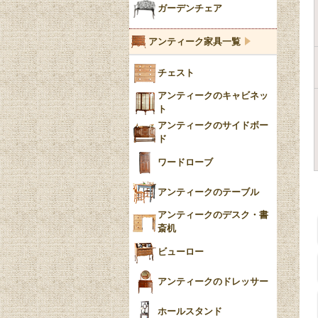
ブルー＆ホワイト
キャンドルホルダー
ガーデンチェア
ブルーウィローパターン
アンティーク家具一覧
フローブルー（Flow
チェスト
Blue）
アンティークのキャビネッ
YUAN
ト
アンティークのサイドボー
チンツ
ド
クリノリン
ワードローブ
アンティークのテーブル
アンティークのデスク・書
斎机
ビューロー
アンティークのドレッサー
ホールスタンド