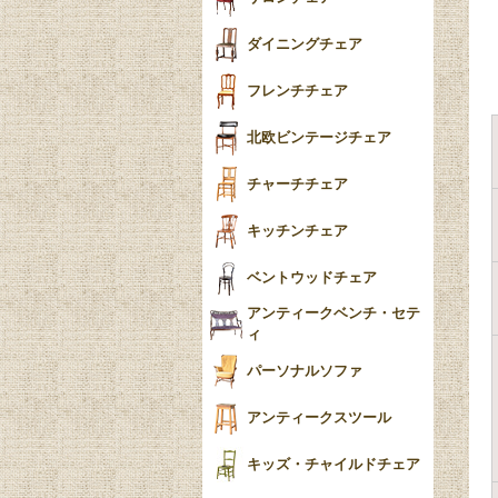
食器おしゃれ
テーパードレッグ
ダイニングチェア
おしゃれラグ
フレンチカブリオール
フレンチチェア
ごみ箱
カブリオールレッグ
北欧ビンテージチェア
収納箱
パッドフット
チャーチチェア
クロウ＆ボール
クッション
キッチンチェア
ブラケットフィート
おしゃれなカーテン
ベントウッドチェア
バンフット
マルチクロス・カバ
アンティークベンチ・セテ
ー
ィ
トライポッド
ミラー
パーソナルソファ
バラスター
花瓶おしゃれ
アンティークスツール
陶磁器の模様一覧
陶器の人形
キッズ・チャイルドチェア
イマリ（IMARI）