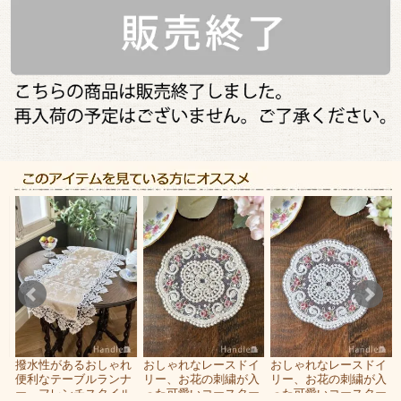
る
撥水性があるおしゃれ
おしゃれなレースドイ
おしゃれなレースドイ
チ
便利なテーブルランナ
リー、お花の刺繍が入
リー、お花の刺繍が入
フ
ー、フレンチスタイル
った可愛いコースター
った可愛いコースター