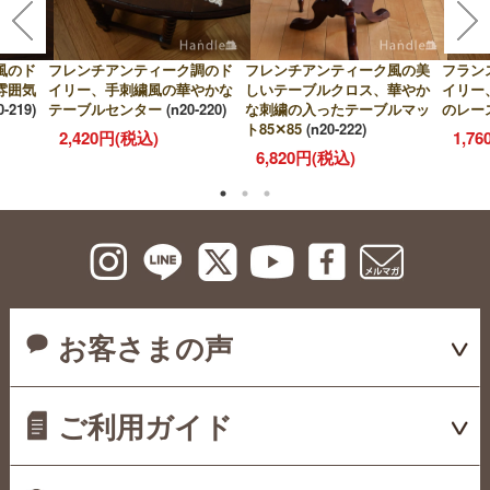
風のド
フレンチアンティーク調のド
フレンチアンティーク風の美
フラン
雰囲気
イリー、手刺繍風の華やかな
しいテーブルクロス、華やか
イリー
0-219)
テーブルセンター
(n20-220)
な刺繍の入ったテーブルマッ
のレース
ト85✕85
(n20-222)
2,420円(税込)
1,7
6,820円(税込)
お客さまの声
ご利用ガイド