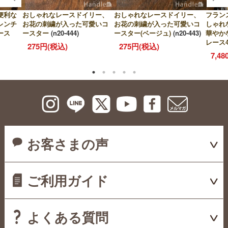
便利な
おしゃれなレースドイリー、
おしゃれなレースドイリー、
フラン
レンチ
お花の刺繍が入った可愛いコ
お花の刺繍が入った可愛いコ
しゃれ
ース
ースター
(n20-444)
ースター(ベージュ)
(n20-443)
華やか
レース4
275円(税込)
275円(税込)
7,4
お客さまの声
ご利用ガイド
よくある質問