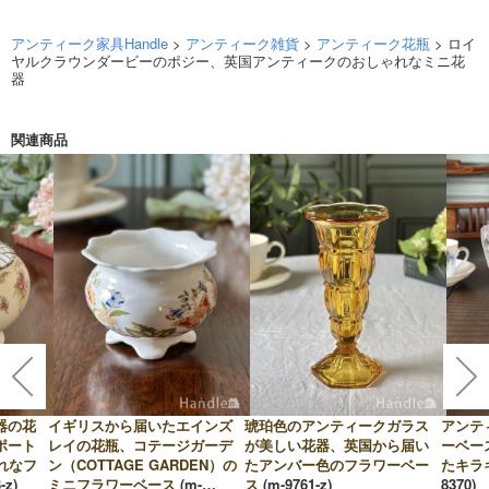
アンティーク家具Handle
>
アンティーク雑貨
>
アンティーク花瓶
> ロイ
ヤルクラウンダービーのポジー、英国アンティークのおしゃれなミニ花
器
関連商品
器の花
イギリスから届いたエインズ
琥珀色のアンティークガラス
アンテ
ポート
レイの花瓶、コテージガーデ
が美しい花器、英国から届い
ーベー
ゃれなフ
ン（COTTAGE GARDEN）の
たアンバー色のフラワーベー
たキラ
-z)
ミニフラワーベース
(m-
ス
(m-9761-z)
8370)