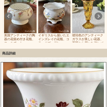
英国アンティークの陶
イギリスから届いたエ
琥珀色のアンティーク
ズ
器の花留め付き花瓶、
インズレイの花瓶、コ
ガラスが美しい花器、
、
コールポート
テージガーデン
英国から届いたアンバ
ビ
（Coalport）のおしゃ
（COTTAGE
ー色のフラワーベース
れなフラワーベース
GARDEN）のミニフラ
商品詳細
ワーベース