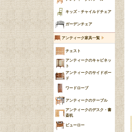
陶磁器の模様一覧
陶器の人形
キッズ・チャイルドチェア
イマリ（IMARI）
ブルー＆ホワイト
キャンドルホルダー
ガーデンチェア
ブルーウィローパターン
アンティーク家具一覧
フローブルー（Flow
チェスト
Blue）
アンティークのキャビネッ
YUAN
ト
アンティークのサイドボー
チンツ
ド
クリノリン
ワードローブ
アンティークのテーブル
アンティークのデスク・書
斎机
ビューロー