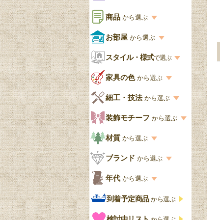
商品
から選ぶ
商品一覧を見る
お部屋
から選ぶ
お部屋から選ぶ一覧
スタイル・様式
収納家具
で選ぶ
リビング
スタイル一覧
家具の色
から選ぶ
書棚
キッチン・ダイニング
英国アンティーク
家具の色一覧
細工・技法
から選ぶ
デスクおしゃれ
寝室
英国クラシック
カスタード色
細工・技法の一覧
装飾モチーフ
から選ぶ
食器棚おしゃれ
書斎
北欧ビンテージ
アップルパイ色
象嵌・マーケットリー
模様の一覧
材質
から選ぶ
木製ワゴン
和室
フレンチエレガント
カラメルソース色
寄木・パーケットリー
ペディメント
材質の一覧
ブランド
から選ぶ
テーブルおしゃれ
玄関・ガーデン
ナチュラルカントリー
チョコレート色
浮き彫り（レリーフ）
コーニス
オーク材
ブランド一覧
年代
から選ぶ
おしゃれな椅子・チ
様式一覧
オリーブ色
透かし彫り
アプライドモールディン
マホガニー
ェア
Handleオリジナル
年代別の一覧
到着予定商品
から選ぶ
グ
ゴシック・チューダー様
ペイント、カラー
プチポワン
ウォールナット材
洋服タンス
ウィリアムモリス
アンティーク
式
検討中リスト
から選ぶ