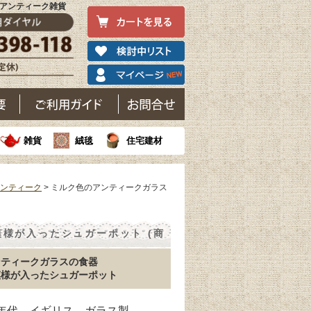
｜アンティーク雑貨
雑貨
絨毯
住宅建材
アンティーク
> ミルク色のアンティークガラス
様が入ったシュガーポット (商
ンティークガラスの食器
模様が入ったシュガーポット
50年代 イギリス ガラス製