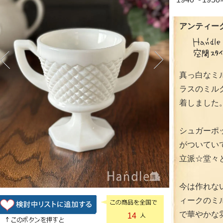
アンティーク
真っ白なミ
ラスのミル
着しました
シュガーポ
がついてい
立派☆堂々
今は作れな
ィークのミ
で華やかな
14