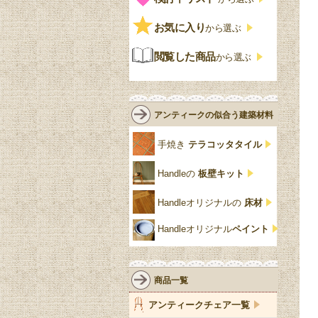
ストラップワーク
赤
バーボラ細工
チーク材
アーコール
ビンテージ
チェストおしゃれ
エリザベス様式
お気に入り
雷文
から選ぶ
青
パイン材
G-PLAN
アンティーク調
ジャコビアン
クローゼット
ビーディング
閲覧した商品
から選ぶ
緑
エルム材
NATHAN
ロココ様式
リネンフォールド
鏡台
白・ホワイト
ローズウッド材
ロイドルーム
シノワズリ
ルネット
花台
アンティークの似合う建築材料
クリア・透明
サテンウッド材
コントワールドファミー
シャビーシック
アカンサス
ユ
手焼き
テラコッタタイル
仏壇おしゃれ
黒・ブラック
ビーチ材
クイーンアン様式
パイクラスト
ジェニファーテイラー
Handleの
板壁キット
靴箱収納
トーラ材
エドワーディアン
アーチ
チェスターフィールド
Handleオリジナルの
床材
スリッパ収納
チッペンデール様式
ハスク
リリパットレーン
Handleオリジナル
ペイント
おしゃれな傘立て
ミッドセンチュリー
脚のモチーフ一覧
アングルポイズ
壁掛け家具
アールヌーボー
ターニングレッグ
ウォーカー＆ホール
商品一覧
パーテーション・間
アールデコ
バルボスレッグ
アンティークチェア一覧
仕切り