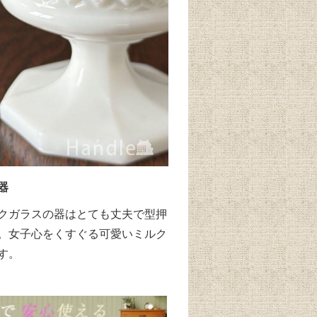
器
クガラスの器はとても丈夫で型押
。女子心をくすぐる可愛いミルク
す。