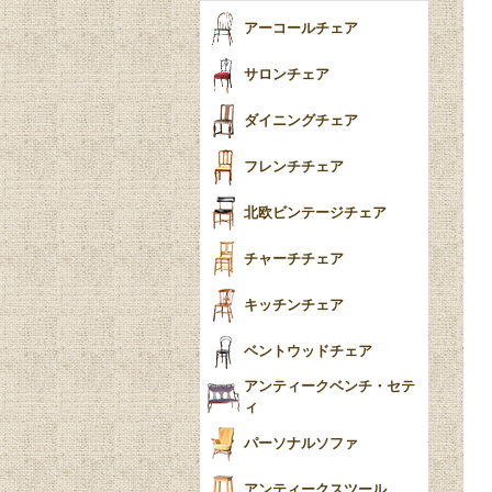
ヴィクトリアン
ボビンターニング
ガーデンファニチャ
アーコールチェア
ー
ツイスト
サロンチェア
食器おしゃれ
テーパードレッグ
ダイニングチェア
おしゃれラグ
フレンチカブリオール
フレンチチェア
ごみ箱
カブリオールレッグ
北欧ビンテージチェア
収納箱
パッドフット
チャーチチェア
クロウ＆ボール
クッション
キッチンチェア
ブラケットフィート
おしゃれなカーテン
ベントウッドチェア
バンフット
マルチクロス・カバ
アンティークベンチ・セテ
ー
ィ
トライポッド
ミラー
パーソナルソファ
バラスター
花瓶おしゃれ
アンティークスツール