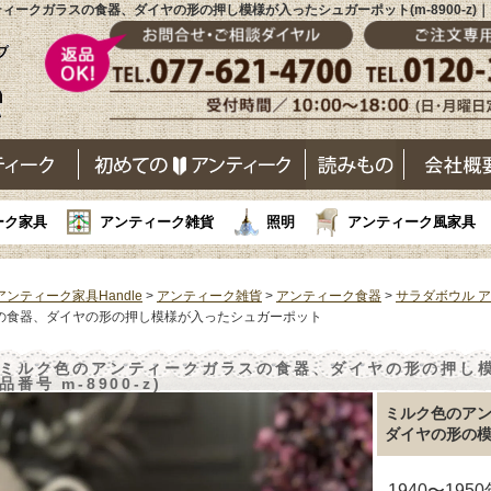
ィークガラスの食器、ダイヤの形の押し模様が入ったシュガーポット(m-8900-z)
ーク家具
アンティーク雑貨
照明
アンティーク風家具
アンティーク家具Handle
>
アンティーク雑貨
>
アンティーク食器
>
サラダボウル 
の食器、ダイヤの形の押し模様が入ったシュガーポット
ミルク色のアンティークガラスの食器、ダイヤの形の押し模
品番号 m-8900-z)
ミルク色のア
ダイヤの形の
1940〜19