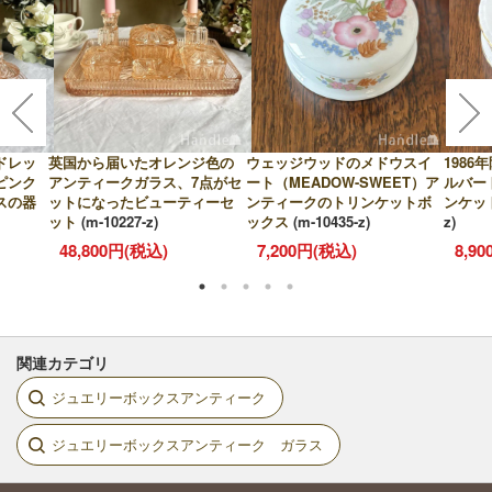
ドレッ
英国から届いたオレンジ色の
ウェッジウッドのメドウスイ
198
ピンク
アンティークガラス、7点がセ
ート（MEADOW-SWEET）ア
ルバー
スの器
ットになったビューティーセ
ンティークのトリンケットボ
ンケッ
ット
(m-10227-z)
ックス
(m-10435-z)
z)
48,800円(税込)
7,200円(税込)
8,9
関連カテゴリ
ジュエリーボックスアンティーク
ジュエリーボックスアンティーク ガラス