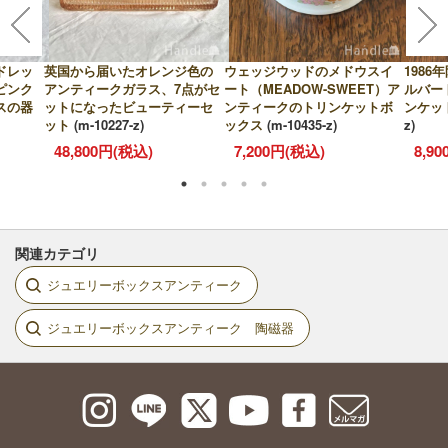
ドレッ
英国から届いたオレンジ色の
ウェッジウッドのメドウスイ
198
ピンク
アンティークガラス、7点がセ
ート（MEADOW-SWEET）ア
ルバー
スの器
ットになったビューティーセ
ンティークのトリンケットボ
ンケッ
ット
(m-10227-z)
ックス
(m-10435-z)
z)
48,800円(税込)
7,200円(税込)
8,9
関連カテゴリ
ジュエリーボックスアンティーク
ジュエリーボックスアンティーク 陶磁器