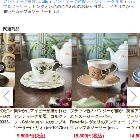
アンティーク家具Handle
>
アンティーク雑貨
>
アンティーク食器
>
カッ
プ＆ソーサー
> ピンクと水色の色合わせのお花が可愛い、イギリスから
届いたカップ＆ソーサートリオ
関連商品
）のビン
爽やかにアイビーが描かれた
ブラウン色のパンジーが描か
英国ア
ージの
アンティーク食器、コルクラ
れたスージークーパー、
ソーサー
0333-
フ（Colclough）のカップ＆
Reverieレヴェリのアンティー
（ブー
ソーサー(トリオ)
(m-10475-z)
クカップ＆ソーサー
(m-
ーウ
10421-z)
9,500円(税込)
15,800円(税込)
14,