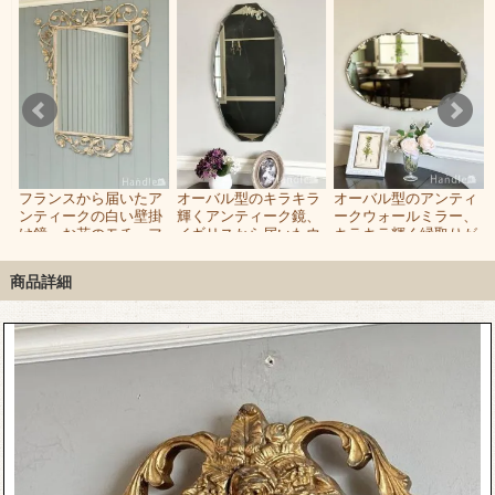
れ
フランスから届いたア
オーバル型のキラキラ
オーバル型のアンティ
に
ンティークの白い壁掛
輝くアンティーク鏡、
ークウォールミラー、
ム
け鏡、お花のモチーフ
イギリスから届いたウ
キラキラ輝く縁取りが
が可愛いアンティーク
ォールミラー
美しい壁掛け鏡
のミラー
商品詳細