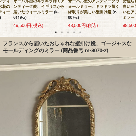
ンティ
オーバル型のキラキラ輝くア
オーバル型のアンティークウ
女性ら
お花の
ンティーク鏡、イギリスから
ォールミラー、キラキラ輝く
白い三
ティー
届いたウォールミラー
(k-
縁取りが美しい壁掛け鏡
(z-
いたア
)
6119-z)
007-z)
ミラー
49,500円(税込)
48,500円(税込)
98,5
フランスから届いたおしゃれな壁掛け鏡、ゴージャスな
モールディングのミラー
(商品番号 m-8070-z)